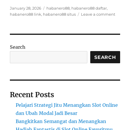
Posted
Tags
January 28, 2026
habanero88
,
habanero88 daftar
,
on
on
habanero88 link
,
habanero88 situs
Leave a comment
Situs
Slot
Gacor
denga
Sistem
Search
Bermai
Nyama
SEARCH
Recent Posts
Pelajari Strategi Jitu Menangkan Slot Online
dan Ubah Modal Jadi Besar
Bangkitkan Semangat dan Menangkan
Hadiah Fantastis di Slot Online Favoritmu