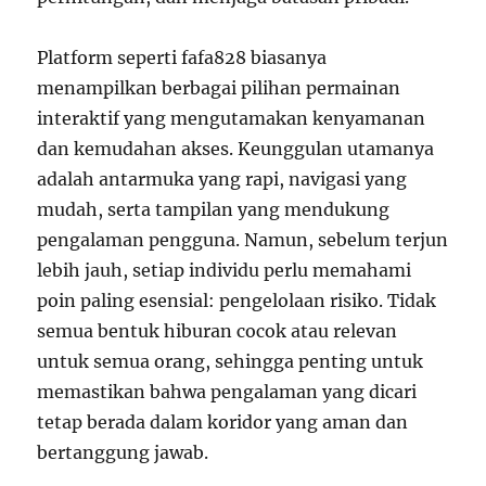
Platform seperti fafa828 biasanya
menampilkan berbagai pilihan permainan
interaktif yang mengutamakan kenyamanan
dan kemudahan akses. Keunggulan utamanya
adalah antarmuka yang rapi, navigasi yang
mudah, serta tampilan yang mendukung
pengalaman pengguna. Namun, sebelum terjun
lebih jauh, setiap individu perlu memahami
poin paling esensial: pengelolaan risiko. Tidak
semua bentuk hiburan cocok atau relevan
untuk semua orang, sehingga penting untuk
memastikan bahwa pengalaman yang dicari
tetap berada dalam koridor yang aman dan
bertanggung jawab.