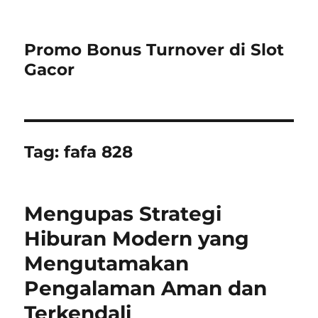
Promo Bonus Turnover di Slot
Gacor
Tag:
fafa 828
Mengupas Strategi
Hiburan Modern yang
Mengutamakan
Pengalaman Aman dan
Terkendali