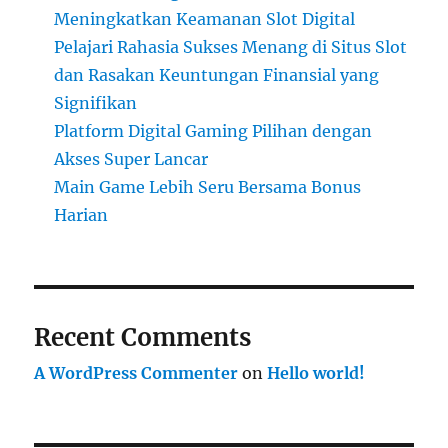
Meningkatkan Keamanan Slot Digital
Pelajari Rahasia Sukses Menang di Situs Slot
dan Rasakan Keuntungan Finansial yang
Signifikan
Platform Digital Gaming Pilihan dengan
Akses Super Lancar
Main Game Lebih Seru Bersama Bonus
Harian
Recent Comments
A WordPress Commenter
on
Hello world!