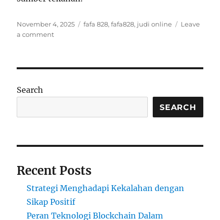
Posted
Tags
November 4, 2025
fafa 828
,
fafa828
,
judi online
Leave
on
on
a comment
Mengupas
Strategi
Hiburan
Modern
yang
Search
Mengutamakan
Pengalaman
SEARCH
Aman
dan
Terkendali
Recent Posts
Strategi Menghadapi Kekalahan dengan
Sikap Positif
Peran Teknologi Blockchain Dalam