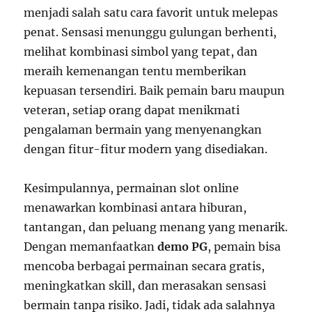
menjadi salah satu cara favorit untuk melepas
penat. Sensasi menunggu gulungan berhenti,
melihat kombinasi simbol yang tepat, dan
meraih kemenangan tentu memberikan
kepuasan tersendiri. Baik pemain baru maupun
veteran, setiap orang dapat menikmati
pengalaman bermain yang menyenangkan
dengan fitur-fitur modern yang disediakan.
Kesimpulannya, permainan slot online
menawarkan kombinasi antara hiburan,
tantangan, dan peluang menang yang menarik.
Dengan memanfaatkan
demo PG
, pemain bisa
mencoba berbagai permainan secara gratis,
meningkatkan skill, dan merasakan sensasi
bermain tanpa risiko. Jadi, tidak ada salahnya