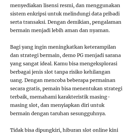
menyediakan lisensi resmi, dan menggunakan
sistem enkripsi untuk melindungi data pribadi
serta transaksi. Dengan demikian, pengalaman
bermain menjadi lebih aman dan nyaman.
Bagi yang ingin meningkatkan keterampilan
dan strategi bermain, demo PG menjadi sarana
yang sangat ideal. Kamu bisa mengeksplorasi
berbagai jenis slot tanpa risiko kehilangan
uang. Dengan mencoba beberapa permainan
secara gratis, pemain bisa menentukan strategi
terbaik, memahami karakteristik masing-
masing slot, dan menyiapkan diri untuk
bermain dengan taruhan sesungguhnya.
Tidak bisa dipungkiri, hiburan slot online kini