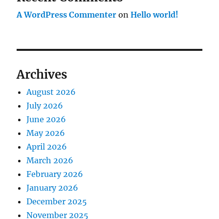
A WordPress Commenter
on
Hello world!
Archives
August 2026
July 2026
June 2026
May 2026
April 2026
March 2026
February 2026
January 2026
December 2025
November 2025