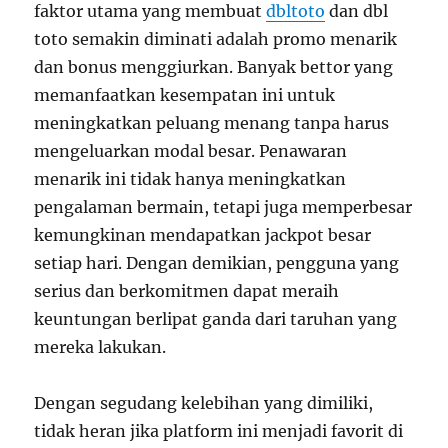
faktor utama yang membuat
dbltoto
dan dbl
toto semakin diminati adalah promo menarik
dan bonus menggiurkan. Banyak bettor yang
memanfaatkan kesempatan ini untuk
meningkatkan peluang menang tanpa harus
mengeluarkan modal besar. Penawaran
menarik ini tidak hanya meningkatkan
pengalaman bermain, tetapi juga memperbesar
kemungkinan mendapatkan jackpot besar
setiap hari. Dengan demikian, pengguna yang
serius dan berkomitmen dapat meraih
keuntungan berlipat ganda dari taruhan yang
mereka lakukan.
Dengan segudang kelebihan yang dimiliki,
tidak heran jika platform ini menjadi favorit di