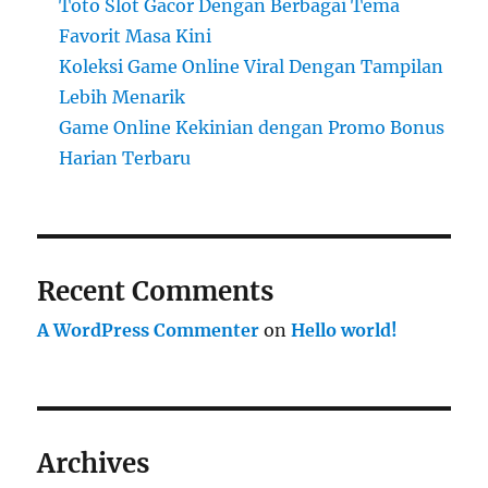
Toto Slot Gacor Dengan Berbagai Tema
Favorit Masa Kini
Koleksi Game Online Viral Dengan Tampilan
Lebih Menarik
Game Online Kekinian dengan Promo Bonus
Harian Terbaru
Recent Comments
A WordPress Commenter
on
Hello world!
Archives