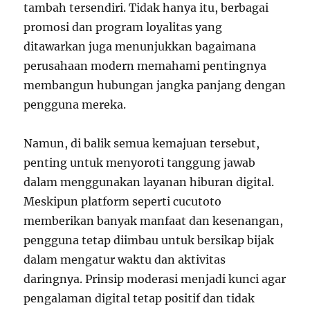
tambah tersendiri. Tidak hanya itu, berbagai
promosi dan program loyalitas yang
ditawarkan juga menunjukkan bagaimana
perusahaan modern memahami pentingnya
membangun hubungan jangka panjang dengan
pengguna mereka.
Namun, di balik semua kemajuan tersebut,
penting untuk menyoroti tanggung jawab
dalam menggunakan layanan hiburan digital.
Meskipun platform seperti cucutoto
memberikan banyak manfaat dan kesenangan,
pengguna tetap diimbau untuk bersikap bijak
dalam mengatur waktu dan aktivitas
daringnya. Prinsip moderasi menjadi kunci agar
pengalaman digital tetap positif dan tidak