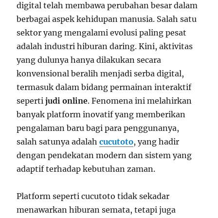
digital telah membawa perubahan besar dalam
berbagai aspek kehidupan manusia. Salah satu
sektor yang mengalami evolusi paling pesat
adalah industri hiburan daring. Kini, aktivitas
yang dulunya hanya dilakukan secara
konvensional beralih menjadi serba digital,
termasuk dalam bidang permainan interaktif
seperti
judi online
. Fenomena ini melahirkan
banyak platform inovatif yang memberikan
pengalaman baru bagi para penggunanya,
salah satunya adalah
cucutoto
, yang hadir
dengan pendekatan modern dan sistem yang
adaptif terhadap kebutuhan zaman.
Platform seperti cucutoto tidak sekadar
menawarkan hiburan semata, tetapi juga