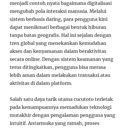
menjadi contoh nyata bagaimana digitalisasi
mengubah pola interaksi manusia. Melalui
sistem berbasis daring, para pengguna kini
dapat menikmati berbagai bentuk hiburan
tanpa batas geografis. Hal ini sejalan dengan
tren global yang menekankan kemudahan
akses dan kenyamanan dalam beraktivitas
secara online. Dengan sistem keamanan yang
terus ditingkatkan, pengguna bisa merasa
lebih aman dalam melakukan transaksi atau
aktivitas di dalam platform.
Salah satu daya tarik utama cucutoto terletak
pada kemampuannya memadukan teknologi
mutakhir dengan pengalaman pengguna yang
intuitif. Antarmuka yang ramah, proses