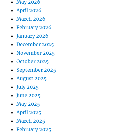
May 2026
April 2026
March 2026
February 2026
January 2026
December 2025
November 2025
October 2025
September 2025
August 2025
July 2025
June 2025
May 2025
April 2025
March 2025
February 2025