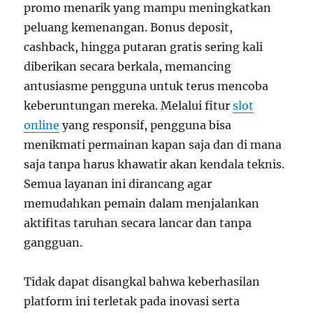
promo menarik yang mampu meningkatkan
peluang kemenangan. Bonus deposit,
cashback, hingga putaran gratis sering kali
diberikan secara berkala, memancing
antusiasme pengguna untuk terus mencoba
keberuntungan mereka. Melalui fitur
slot
online
yang responsif, pengguna bisa
menikmati permainan kapan saja dan di mana
saja tanpa harus khawatir akan kendala teknis.
Semua layanan ini dirancang agar
memudahkan pemain dalam menjalankan
aktifitas taruhan secara lancar dan tanpa
gangguan.
Tidak dapat disangkal bahwa keberhasilan
platform ini terletak pada inovasi serta