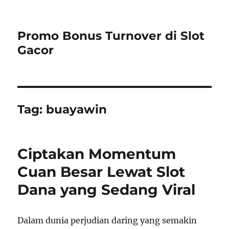
Promo Bonus Turnover di Slot
Gacor
Tag:
buayawin
Ciptakan Momentum
Cuan Besar Lewat Slot
Dana yang Sedang Viral
Dalam dunia perjudian daring yang semakin