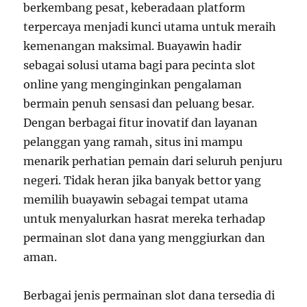
berkembang pesat, keberadaan platform
terpercaya menjadi kunci utama untuk meraih
kemenangan maksimal. Buayawin hadir
sebagai solusi utama bagi para pecinta slot
online yang menginginkan pengalaman
bermain penuh sensasi dan peluang besar.
Dengan berbagai fitur inovatif dan layanan
pelanggan yang ramah, situs ini mampu
menarik perhatian pemain dari seluruh penjuru
negeri. Tidak heran jika banyak bettor yang
memilih buayawin sebagai tempat utama
untuk menyalurkan hasrat mereka terhadap
permainan slot dana yang menggiurkan dan
aman.
Berbagai jenis permainan slot dana tersedia di