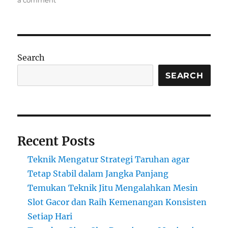
a comment
Ciptakan
Momentum
Cuan
Besar
Lewat
Search
Slot
Dana
SEARCH
yang
Sedang
Viral
Recent Posts
Teknik Mengatur Strategi Taruhan agar
Tetap Stabil dalam Jangka Panjang
Temukan Teknik Jitu Mengalahkan Mesin
Slot Gacor dan Raih Kemenangan Konsisten
Setiap Hari