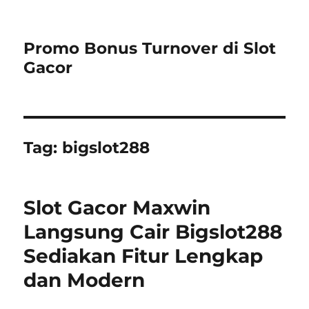
Promo Bonus Turnover di Slot
Gacor
Tag:
bigslot288
Slot Gacor Maxwin
Langsung Cair Bigslot288
Sediakan Fitur Lengkap
dan Modern