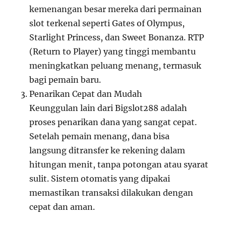
kemenangan besar mereka dari permainan
slot terkenal seperti Gates of Olympus,
Starlight Princess, dan Sweet Bonanza. RTP
(Return to Player) yang tinggi membantu
meningkatkan peluang menang, termasuk
bagi pemain baru.
Penarikan Cepat dan Mudah
Keunggulan lain dari Bigslot288 adalah
proses penarikan dana yang sangat cepat.
Setelah pemain menang, dana bisa
langsung ditransfer ke rekening dalam
hitungan menit, tanpa potongan atau syarat
sulit. Sistem otomatis yang dipakai
memastikan transaksi dilakukan dengan
cepat dan aman.