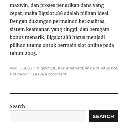
maxwin, dan proses penarikan dana yang
cepat, maka Bigslot288 adalah pilihan ideal.
Dengan dukungan permainan berkualitas,
sistem keamanan yang tinggi, dan beragam
bonus menarik, Bigslot288 harus menjadi
pilihan utama untuk bermain slot online pada
tahun 2025.
Posted
Tags
April 5, 2025
bigslot288
,
link alternatif
,
link slot
,
situs slot
,
on
on
slot gacor
Leave a comment
Slot
Gacor
Maxwin
Langsung
Cair
Search
Bigslot288
Sediakan
SEARCH
Fitur
Lengkap