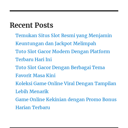
dan
Modern
Recent Posts
Temukan Situs Slot Resmi yang Menjamin
Keuntungan dan Jackpot Melimpah
Toto Slot Gacor Modern Dengan Platform
Terbaru Hari Ini
Toto Slot Gacor Dengan Berbagai Tema
Favorit Masa Kini
Koleksi Game Online Viral Dengan Tampilan
Lebih Menarik
Game Online Kekinian dengan Promo Bonus
Harian Terbaru