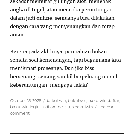
sekadar memutar gulungan
slot
, menebak
angka di
togel
, atau mencoba peruntungan
dalam
judi online
, semuanya bisa dilakukan
dengan cara yang menyenangkan dan tetap
aman.
Karena pada akhirnya, permainan bukan
semata soal kemenangan, tapi bagaimana kita
menikmati prosesnya. Dan jika bisa
bersenang-senang sambil berpeluang meraih
keberuntungan, mengapa tidak?
Posted
Tags
October 15, 2025
bakul win
,
bakulwin
,
bakulwin daftar
,
on
bakulwin login
,
judi online
,
situs bakulwin
Leave a
on
comment
Strategi
Santai
Menuju