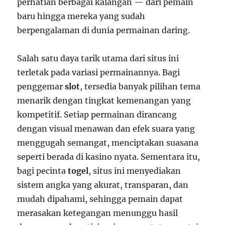
perhatian berbagai kalangan — dari pemain
baru hingga mereka yang sudah
berpengalaman di dunia permainan daring.
Salah satu daya tarik utama dari situs ini
terletak pada variasi permainannya. Bagi
penggemar
slot
, tersedia banyak pilihan tema
menarik dengan tingkat kemenangan yang
kompetitif. Setiap permainan dirancang
dengan visual menawan dan efek suara yang
menggugah semangat, menciptakan suasana
seperti berada di kasino nyata. Sementara itu,
bagi pecinta
togel
, situs ini menyediakan
sistem angka yang akurat, transparan, dan
mudah dipahami, sehingga pemain dapat
merasakan ketegangan menunggu hasil