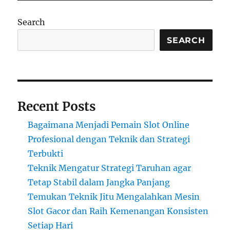
Hiburan
Menguntungkan
Search
SEARCH
Recent Posts
Bagaimana Menjadi Pemain Slot Online
Profesional dengan Teknik dan Strategi
Terbukti
Teknik Mengatur Strategi Taruhan agar
Tetap Stabil dalam Jangka Panjang
Temukan Teknik Jitu Mengalahkan Mesin
Slot Gacor dan Raih Kemenangan Konsisten
Setiap Hari