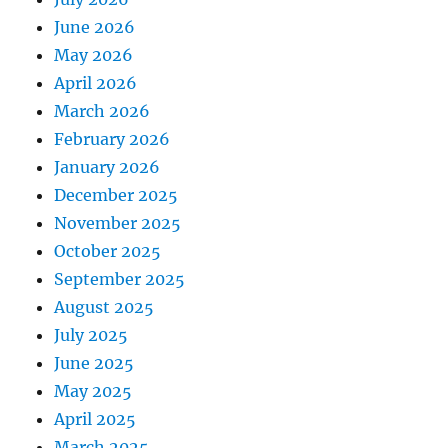
June 2026
May 2026
April 2026
March 2026
February 2026
January 2026
December 2025
November 2025
October 2025
September 2025
August 2025
July 2025
June 2025
May 2025
April 2025
March 2025