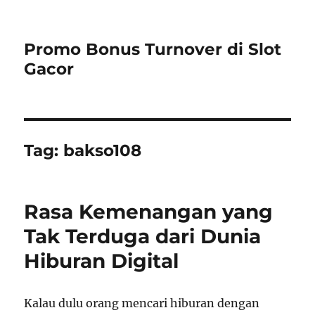
Promo Bonus Turnover di Slot
Gacor
Tag:
bakso108
Rasa Kemenangan yang
Tak Terduga dari Dunia
Hiburan Digital
Kalau dulu orang mencari hiburan dengan