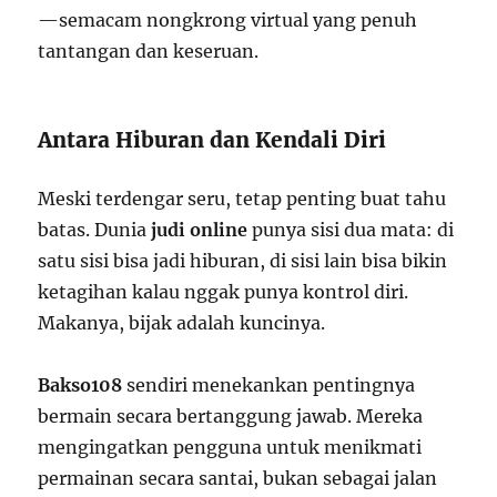
—semacam nongkrong virtual yang penuh
tantangan dan keseruan.
Antara Hiburan dan Kendali Diri
Meski terdengar seru, tetap penting buat tahu
batas. Dunia
judi online
punya sisi dua mata: di
satu sisi bisa jadi hiburan, di sisi lain bisa bikin
ketagihan kalau nggak punya kontrol diri.
Makanya, bijak adalah kuncinya.
Bakso108
sendiri menekankan pentingnya
bermain secara bertanggung jawab. Mereka
mengingatkan pengguna untuk menikmati
permainan secara santai, bukan sebagai jalan