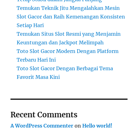
Temukan Teknik Jitu Mengalahkan Mesin
Slot Gacor dan Raih Kemenangan Konsisten
Setiap Hari
Temukan Situs Slot Resmi yang Menjamin
Keuntungan dan Jackpot Melimpah
Toto Slot Gacor Modern Dengan Platform
Terbaru Hari Ini
Toto Slot Gacor Dengan Berbagai Tema
Favorit Masa Kini
Recent Comments
A WordPress Commenter
on
Hello world!