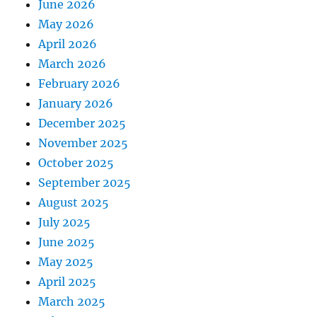
June 2026
May 2026
April 2026
March 2026
February 2026
January 2026
December 2025
November 2025
October 2025
September 2025
August 2025
July 2025
June 2025
May 2025
April 2025
March 2025