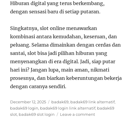
Hiburan digital yang terus berkembang,
dengan sensasi baru di setiap putaran.
Singkatnya, slot online menawarkan
kombinasi antara kemudahan, keseruan, dan
peluang. Selama dimainkan dengan cerdas dan
santai, slot bisa jadi pilihan hiburan yang
menyenangkan di era digital. Jadi, siap putar
hari ini? Jangan lupa, main aman, nikmati
prosesnya, dan biarkan keberuntungan bekerja
dengan caranya sendiri.
Posted
Tags
December 12, 2025
badak69
,
badak69 link alternatif
,
on
badak69 login
,
badak69 login link alternatif
,
badak69
on
slot
,
badak69 slot login
Leave a comment
Sensasi
Bermain
Slot