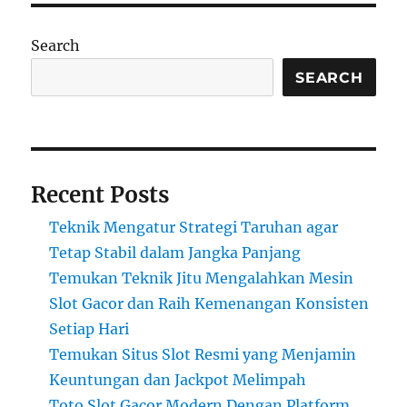
Online
yang
Search
Praktis,
Seru,
SEARCH
dan
Penuh
Peluang
Recent Posts
Teknik Mengatur Strategi Taruhan agar
Tetap Stabil dalam Jangka Panjang
Temukan Teknik Jitu Mengalahkan Mesin
Slot Gacor dan Raih Kemenangan Konsisten
Setiap Hari
Temukan Situs Slot Resmi yang Menjamin
Keuntungan dan Jackpot Melimpah
Toto Slot Gacor Modern Dengan Platform