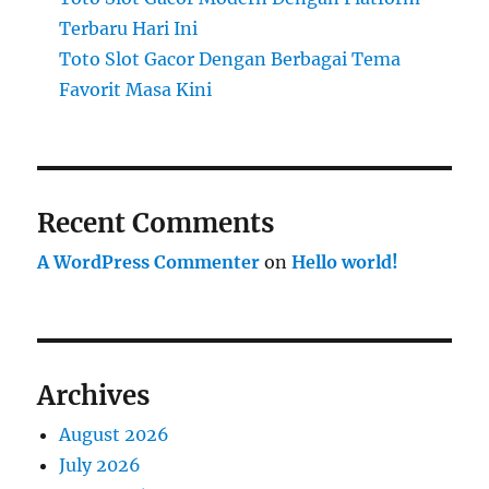
Terbaru Hari Ini
Toto Slot Gacor Dengan Berbagai Tema
Favorit Masa Kini
Recent Comments
A WordPress Commenter
on
Hello world!
Archives
August 2026
July 2026