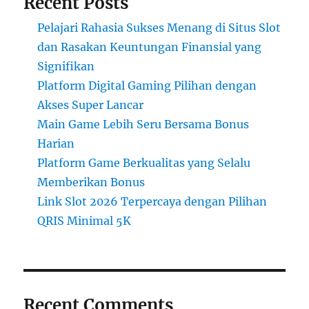
Recent Posts
Pelajari Rahasia Sukses Menang di Situs Slot
dan Rasakan Keuntungan Finansial yang
Signifikan
Platform Digital Gaming Pilihan dengan
Akses Super Lancar
Main Game Lebih Seru Bersama Bonus
Harian
Platform Game Berkualitas yang Selalu
Memberikan Bonus
Link Slot 2026 Terpercaya dengan Pilihan
QRIS Minimal 5K
Recent Comments