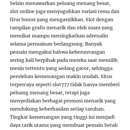
Selain menawarkan peluang menang besar,
slot online juga menyuguhkan variasi tema dan
fitur bonus yang mengasyikkan. Slot dengan
tampilan grafis menarik dan efek suara yang
memikat mampu meningkatkan adrenalin
selama permainan berlangsung. Banyak
pemain mengakui bahwa keberuntungan
sering kali berpihak pada mereka saat memilih
mesin tertentu yang sedang gacor, sehingga
perolehan kemenangan makin mudah. Situs
terpercaya seperti slot777 tidak hanya memberi
peluang menang besar, tetapi juga
menyediakan berbagai promosi menarik yang
mendukung keberhasilan setiap taruhan.
Tingkat kemenangan yang tinggi ini menjadi
daya tarik utama yang membuat pemain betah