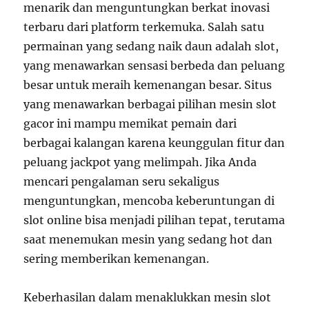
menarik dan menguntungkan berkat inovasi
terbaru dari platform terkemuka. Salah satu
permainan yang sedang naik daun adalah slot,
yang menawarkan sensasi berbeda dan peluang
besar untuk meraih kemenangan besar. Situs
yang menawarkan berbagai pilihan mesin slot
gacor ini mampu memikat pemain dari
berbagai kalangan karena keunggulan fitur dan
peluang jackpot yang melimpah. Jika Anda
mencari pengalaman seru sekaligus
menguntungkan, mencoba keberuntungan di
slot online bisa menjadi pilihan tepat, terutama
saat menemukan mesin yang sedang hot dan
sering memberikan kemenangan.
Keberhasilan dalam menaklukkan mesin slot