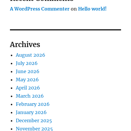
A WordPress Commenter
on
Hello world!
Archives
August 2026
July 2026
June 2026
May 2026
April 2026
March 2026
February 2026
January 2026
December 2025
November 2025