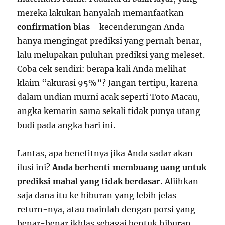
mereka lakukan hanyalah memanfaatkan
confirmation bias
—kecenderungan Anda
hanya mengingat prediksi yang pernah benar,
lalu melupakan puluhan prediksi yang meleset.
Coba cek sendiri: berapa kali Anda melihat
klaim “akurasi 95%”? Jangan tertipu, karena
dalam undian murni acak seperti Toto Macau,
angka kemarin sama sekali tidak punya utang
budi pada angka hari ini.
Lantas, apa benefitnya jika Anda sadar akan
ilusi ini?
Anda berhenti membuang uang untuk
prediksi mahal yang tidak berdasar.
Aliihkan
saja dana itu ke hiburan yang lebih jelas
return-nya, atau mainlah dengan porsi yang
benar-benar ikhlas sebagai bentuk hiburan.