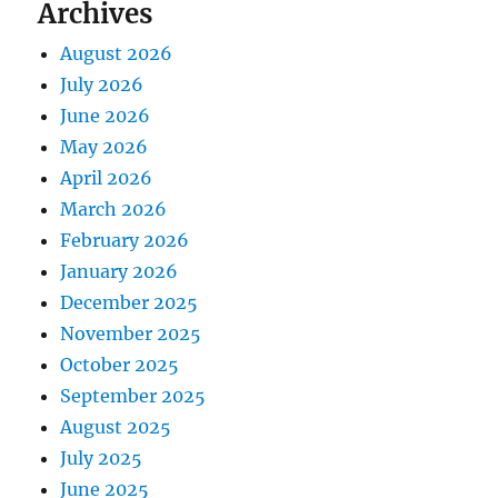
Archives
August 2026
July 2026
June 2026
May 2026
April 2026
March 2026
February 2026
January 2026
December 2025
November 2025
October 2025
September 2025
August 2025
July 2025
June 2025