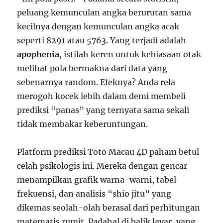
peluang kemunculan angka berurutan sama
kecilnya dengan kemunculan angka acak
seperti 8291 atau 5763. Yang terjadi adalah
apophenia
, istilah keren untuk kebiasaan otak
melihat pola bermakna dari data yang
sebenarnya random. Efeknya? Anda rela
merogoh kocek lebih dalam demi membeli
prediksi “panas” yang ternyata sama sekali
tidak membakar keberuntungan.
Platform prediksi Toto Macau 4D paham betul
celah psikologis ini. Mereka dengan gencar
menampilkan grafik warna-warni, tabel
frekuensi, dan analisis “shio jitu” yang
dikemas seolah-olah berasal dari perhitungan
matematis rumit. Padahal di balik layar, yang