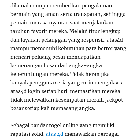
dikenal mampu memberikan pengalaman
bermain yang aman serta transparan, sehingga
pemain merasa nyaman saat menjalankan
taruhan favorit mereka. Melalui fitur lengkap
dan layanan pelanggan yang responsif, atas4d
mampu memenuhi kebutuhan para bettor yang
mencari peluang besar mendapatkan
kemenangan besar dari angka-angka
keberuntungan mereka. Tidak heran jika
banyak pengguna setia yang rutin mengakses
atas4d login setiap hari, memastikan mereka
tidak melewatkan kesempatan meraih jackpot
besar setiap kali memasang angka.
Sebagai bandar togel online yang memiliki
reputasi solid,
atas 4d
menawarkan berbagai