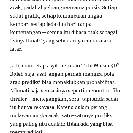
acak, padahal peluangnya sama persis. Setiap
sudut grafik, setiap kemunculan angka
kembar, setiap jeda dua hari tanpa
kemenangan—semua itu dibaca otak sebagai
“sinyal kuat” yang sebenarnya cuma suara
latar.
Jadi, mau tetap asyik bermain Toto Macau 4D?
Boleh saja, asal jangan pernah mengira pola
atau prediksi bisa menaklukkan probabilitas.
Nikmati saja sensasinya seperti menonton film
thriller—menegangkan, seru, tapi Anda sadar
itu hanya rekayasa. Karena dalam perang
melawan angka acak, satu-satunya prediksi
yang paling jitu adalah:
tidak ada yang bisa
memprediksi.