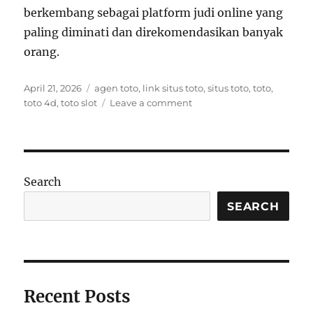
berkembang sebagai platform judi online yang
paling diminati dan direkomendasikan banyak
orang.
Posted
Tags
April 21, 2026
agen toto
,
link situs toto
,
situs toto
,
toto
,
on
on
toto 4d
,
toto slot
Leave a comment
Agen
Toto
Terbaik
dengan
Layanan
Search
Cepat
dan
SEARCH
Proses
Transaksi
Instan
Recent Posts