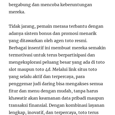
bergabung dan mencoba keberuntungan
mereka.
Tidak jarang, pemain merasa terbantu dengan
adanya sistem bonus dan promosi menarik
yang ditawarkan oleh agen toto resmi.
Berbagai insentif ini membuat mereka semakin
termotivasi untuk terus berpartisipasi dan
mengeksplorasi peluang besar yang ada di toto
slot maupun toto 4d. Melalui link situs toto
yang selalu aktif dan terpercaya, para
penggemar judi daring bisa mengakses semua
fitur dan menu dengan mudah, tanpa harus
khawatir akan keamanan data pribadi maupun
transaksi finansial. Dengan kombinasi layanan
lengkap, inovatif, dan terpercaya, toto terus