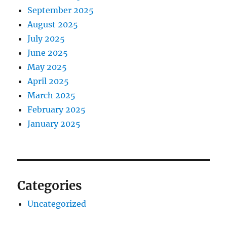
September 2025
August 2025
July 2025
June 2025
May 2025
April 2025
March 2025
February 2025
January 2025
Categories
Uncategorized