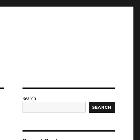
Search
SEARCH