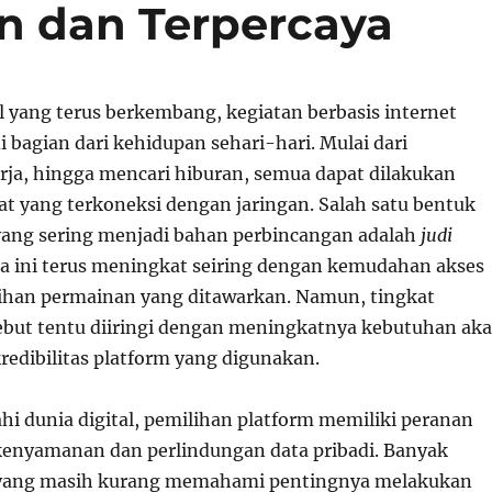
n dan Terpercaya
l yang terus berkembang, kegiatan berbasis internet
 bagian dari kehidupan sehari-hari. Mulai dari
erja, hingga mencari hiburan, semua dapat dilakukan
at yang terkoneksi dengan jaringan. Salah satu bentuk
yang sering menjadi bahan perbincangan adalah
judi
a ini terus meningkat seiring dengan kemudahan akses
ihan permainan yang ditawarkan. Namun, tingkat
sebut tentu diiringi dengan meningkatnya kebutuhan ak
edibilitas platform yang digunakan.
hi dunia digital, pemilihan platform memiliki peranan
kenyamanan dan perlindungan data pribadi. Banyak
yang masih kurang memahami pentingnya melakukan