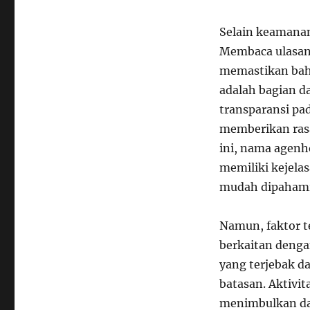
Selain keamanan 
Membaca ulasan 
memastikan bahw
adalah bagian da
transparansi pa
memberikan ras
ini, nama agenho
memiliki kejela
mudah dipahami
Namun, faktor t
berkaitan dengan
yang terjebak d
batasan. Aktivit
menimbulkan dam