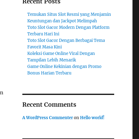
Recent Posts
Temukan Situs Slot Resmi yang Menjamin
Keuntungan dan Jackpot Melimpah
Toto Slot Gacor Modern Dengan Platform
Terbaru Hari Ini
Toto Slot Gacor Dengan Berbagai Tema
Favorit Masa Kini
Koleksi Game Online Viral Dengan
Tampilan Lebih Menarik
Game Online Kekinian dengan Promo
Bonus Harian Terbaru
an
Recent Comments
A WordPress Commenter
on
Hello world!