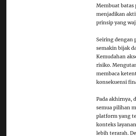
Membuat batas p
menjadikan akti
prinsip yang wa
Seiring dengan 
semakin bijak da
Kemudahan akse
risiko. Menguta
membaca ketent
konsekuensi fin
Pada akhirnya, 
semua pilihan 
platform yang t
konteks layanan
lebih terarah. 