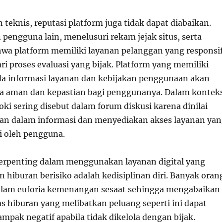
teknis, reputasi platform juga tidak dapat diabaikan.
pengguna lain, menelusuri rekam jejak situs, serta
a platform memiliki layanan pelanggan yang responsi
ri proses evaluasi yang bijak. Platform yang memiliki
da informasi layanan dan kebijakan penggunaan akan
a aman dan kepastian bagi penggunanya. Dalam kontek
ki sering disebut dalam forum diskusi karena dinilai
san dalam informasi dan menyediakan akses layanan ya
 oleh pengguna.
erpenting dalam menggunakan layanan digital yang
 hiburan berisiko adalah kedisiplinan diri. Banyak oran
alam euforia kemenangan sesaat sehingga mengabaikan
as hiburan yang melibatkan peluang seperti ini dapat
pak negatif apabila tidak dikelola dengan bijak.