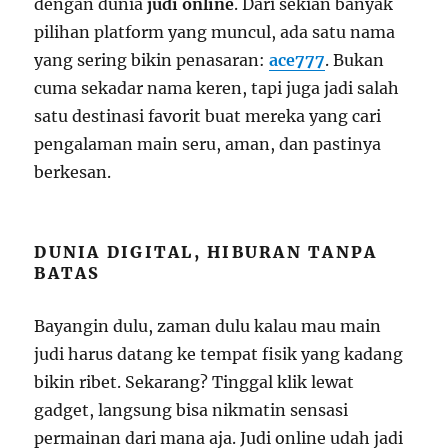
dengan dunia
judi online
. Dari sekian banyak
pilihan platform yang muncul, ada satu nama
yang sering bikin penasaran:
ace777
. Bukan
cuma sekadar nama keren, tapi juga jadi salah
satu destinasi favorit buat mereka yang cari
pengalaman main seru, aman, dan pastinya
berkesan.
DUNIA DIGITAL, HIBURAN TANPA
BATAS
Bayangin dulu, zaman dulu kalau mau main
judi harus datang ke tempat fisik yang kadang
bikin ribet. Sekarang? Tinggal klik lewat
gadget, langsung bisa nikmatin sensasi
permainan dari mana aja. Judi online udah jadi