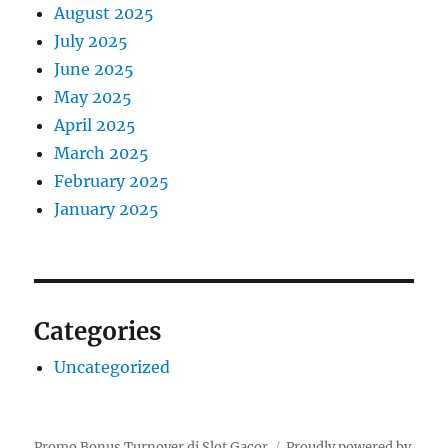
August 2025
July 2025
June 2025
May 2025
April 2025
March 2025
February 2025
January 2025
Categories
Uncategorized
Promo Bonus Turnover di Slot Gacor
Proudly powered by