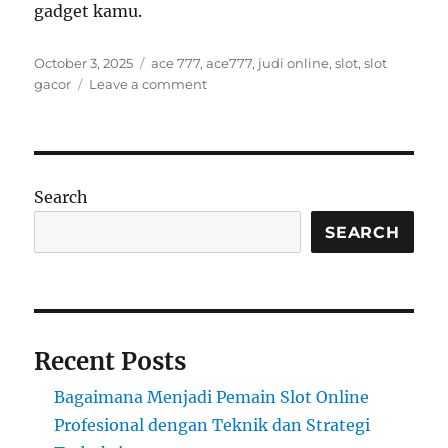
gadget kamu.
Posted
Tags
October 3, 2025
ace 777
,
ace777
,
judi online
,
slot
,
slot
on
on
gacor
Leave a comment
Main
Santai,
Rezeki
Bisa
Datang
Search
Tanpa
Diduga
SEARCH
Recent Posts
Bagaimana Menjadi Pemain Slot Online
Profesional dengan Teknik dan Strategi