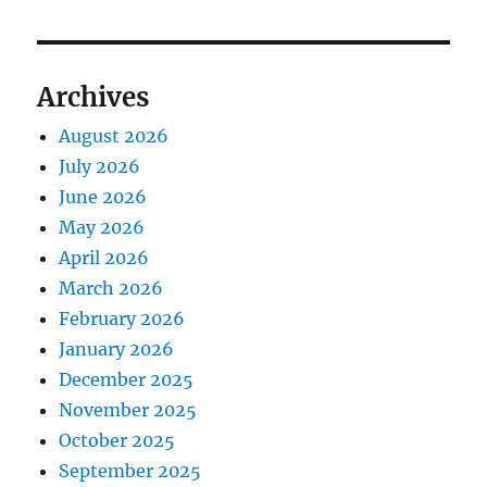
Archives
August 2026
July 2026
June 2026
May 2026
April 2026
March 2026
February 2026
January 2026
December 2025
November 2025
October 2025
September 2025