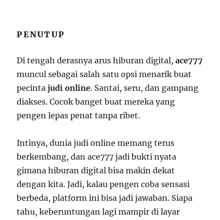
PENUTUP
Di tengah derasnya arus hiburan digital,
ace777
muncul sebagai salah satu opsi menarik buat
pecinta
judi online
. Santai, seru, dan gampang
diakses. Cocok banget buat mereka yang
pengen lepas penat tanpa ribet.
Intinya, dunia judi online memang terus
berkembang, dan ace777 jadi bukti nyata
gimana hiburan digital bisa makin dekat
dengan kita. Jadi, kalau pengen coba sensasi
berbeda, platform ini bisa jadi jawaban. Siapa
tahu, keberuntungan lagi mampir di layar