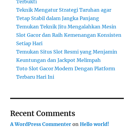
Terbukti
Teknik Mengatur Strategi Taruhan agar
Tetap Stabil dalam Jangka Panjang
Temukan Teknik Jitu Mengalahkan Mesin
Slot Gacor dan Raih Kemenangan Konsisten
Setiap Hari
Temukan Situs Slot Resmi yang Menjamin
Keuntungan dan Jackpot Melimpah
Toto Slot Gacor Modern Dengan Platform
Terbaru Hari Ini
Recent Comments
A WordPress Commenter
on
Hello world!