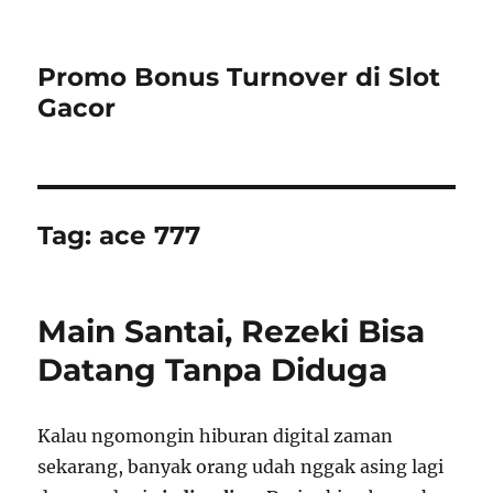
Promo Bonus Turnover di Slot
Gacor
Tag:
ace 777
Main Santai, Rezeki Bisa
Datang Tanpa Diduga
Kalau ngomongin hiburan digital zaman
sekarang, banyak orang udah nggak asing lagi