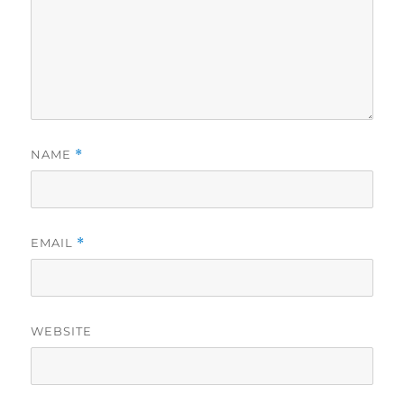
NAME
*
EMAIL
*
WEBSITE