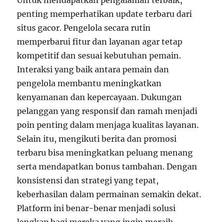
Untuk mendapatkan pengalaman terbaik,
penting memperhatikan update terbaru dari
situs gacor. Pengelola secara rutin
memperbarui fitur dan layanan agar tetap
kompetitif dan sesuai kebutuhan pemain.
Interaksi yang baik antara pemain dan
pengelola membantu meningkatkan
kenyamanan dan kepercayaan. Dukungan
pelanggan yang responsif dan ramah menjadi
poin penting dalam menjaga kualitas layanan.
Selain itu, mengikuti berita dan promosi
terbaru bisa meningkatkan peluang menang
serta mendapatkan bonus tambahan. Dengan
konsistensi dan strategi yang tepat,
keberhasilan dalam permainan semakin dekat.
Platform ini benar-benar menjadi solusi