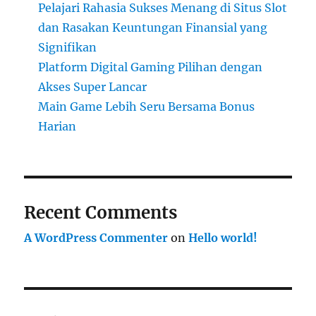
Pelajari Rahasia Sukses Menang di Situs Slot
dan Rasakan Keuntungan Finansial yang
Signifikan
Platform Digital Gaming Pilihan dengan
Akses Super Lancar
Main Game Lebih Seru Bersama Bonus
Harian
Recent Comments
A WordPress Commenter
on
Hello world!