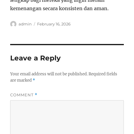
lengkap bagi mereka yang ingin meraih
kemenangan secara konsisten dan aman.
Author
Posted
admin
February 16, 2026
on
Leave a Reply
Your email address will not be published.
Required fields
are marked
*
COMMENT
*