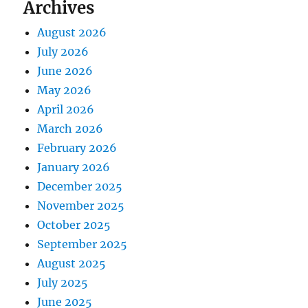
Archives
August 2026
July 2026
June 2026
May 2026
April 2026
March 2026
February 2026
January 2026
December 2025
November 2025
October 2025
September 2025
August 2025
July 2025
June 2025