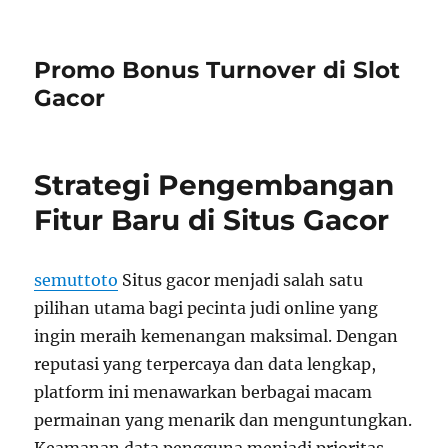
Promo Bonus Turnover di Slot
Gacor
Strategi Pengembangan
Fitur Baru di Situs Gacor
semuttoto
Situs gacor menjadi salah satu
pilihan utama bagi pecinta judi online yang
ingin meraih kemenangan maksimal. Dengan
reputasi yang terpercaya dan data lengkap,
platform ini menawarkan berbagai macam
permainan yang menarik dan menguntungkan.