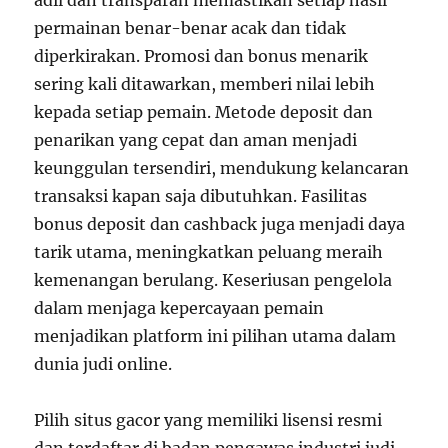
adil dan transparan memastikan setiap hasil
permainan benar-benar acak dan tidak
diperkirakan. Promosi dan bonus menarik
sering kali ditawarkan, memberi nilai lebih
kepada setiap pemain. Metode deposit dan
penarikan yang cepat dan aman menjadi
keunggulan tersendiri, mendukung kelancaran
transaksi kapan saja dibutuhkan. Fasilitas
bonus deposit dan cashback juga menjadi daya
tarik utama, meningkatkan peluang meraih
kemenangan berulang. Keseriusan pengelola
dalam menjaga kepercayaan pemain
menjadikan platform ini pilihan utama dalam
dunia judi online.
Pilih situs gacor yang memiliki lisensi resmi