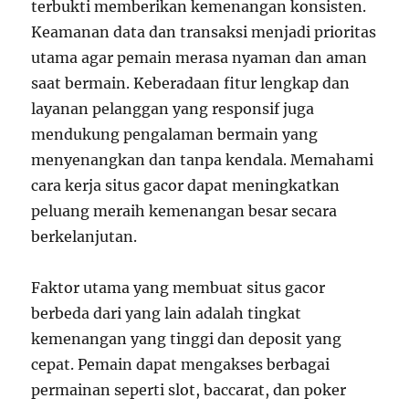
terbukti memberikan kemenangan konsisten.
Keamanan data dan transaksi menjadi prioritas
utama agar pemain merasa nyaman dan aman
saat bermain. Keberadaan fitur lengkap dan
layanan pelanggan yang responsif juga
mendukung pengalaman bermain yang
menyenangkan dan tanpa kendala. Memahami
cara kerja situs gacor dapat meningkatkan
peluang meraih kemenangan besar secara
berkelanjutan.
Faktor utama yang membuat situs gacor
berbeda dari yang lain adalah tingkat
kemenangan yang tinggi dan deposit yang
cepat. Pemain dapat mengakses berbagai
permainan seperti slot, baccarat, dan poker