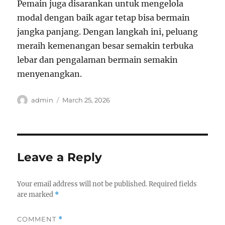
Pemain juga disarankan untuk mengelola
modal dengan baik agar tetap bisa bermain
jangka panjang. Dengan langkah ini, peluang
meraih kemenangan besar semakin terbuka
lebar dan pengalaman bermain semakin
menyenangkan.
Author
Posted
admin
March 25, 2026
on
Leave a Reply
Your email address will not be published.
Required fields
are marked
*
COMMENT
*