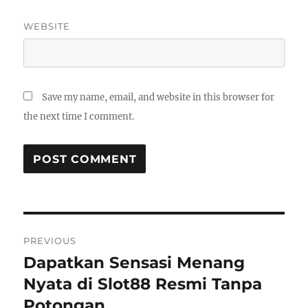
WEBSITE
Save my name, email, and website in this browser for
the next time I comment.
Post
PREVIOUS
navigation
Dapatkan Sensasi Menang
Previous
post:
Nyata di Slot88 Resmi Tanpa
Potongan