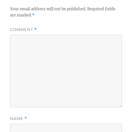
Your email address will not be published.
Required fields
are marked
*
COMMENT
*
NAME
*