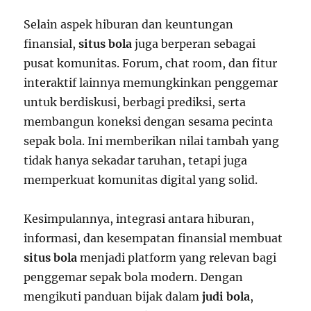
Selain aspek hiburan dan keuntungan
finansial,
situs bola
juga berperan sebagai
pusat komunitas. Forum, chat room, dan fitur
interaktif lainnya memungkinkan penggemar
untuk berdiskusi, berbagi prediksi, serta
membangun koneksi dengan sesama pecinta
sepak bola. Ini memberikan nilai tambah yang
tidak hanya sekadar taruhan, tetapi juga
memperkuat komunitas digital yang solid.
Kesimpulannya, integrasi antara hiburan,
informasi, dan kesempatan finansial membuat
situs bola
menjadi platform yang relevan bagi
penggemar sepak bola modern. Dengan
mengikuti panduan bijak dalam
judi bola
,