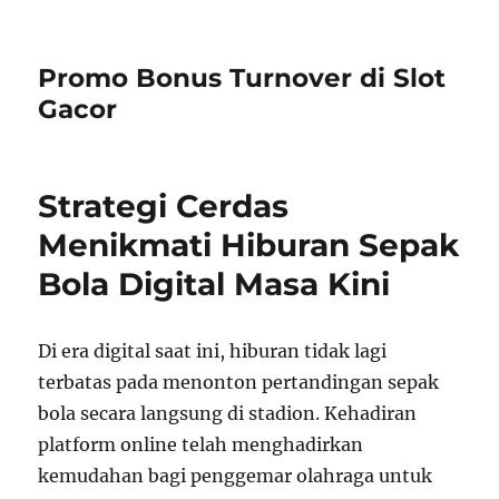
Promo Bonus Turnover di Slot
Gacor
Strategi Cerdas
Menikmati Hiburan Sepak
Bola Digital Masa Kini
Di era digital saat ini, hiburan tidak lagi
terbatas pada menonton pertandingan sepak
bola secara langsung di stadion. Kehadiran
platform online telah menghadirkan
kemudahan bagi penggemar olahraga untuk