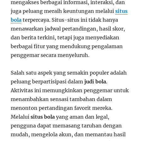
mengakses berbagai informasi, interaksi, dan
juga peluang meraih keuntungan melalui
situs
bola
terpercaya. Situs-situs ini tidak hanya
menawarkan jadwal pertandingan, hasil skor,
dan berita terkini, tetapi juga menyediakan
berbagai fitur yang mendukung pengalaman
penggemar secara menyeluruh.
Salah satu aspek yang semakin populer adalah
peluang berpartisipasi dalam
judi bola
.
Aktivitas ini memungkinkan penggemar untuk
menambahkan sensasi tambahan dalam
menonton pertandingan favorit mereka.
Melalui
situs bola
yang aman dan legal,
pengguna dapat memasang taruhan dengan
mudah, mengelola akun, dan memantau hasil