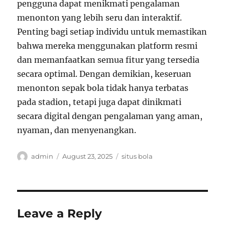
pengguna dapat menikmati pengalaman
menonton yang lebih seru dan interaktif.
Penting bagi setiap individu untuk memastikan
bahwa mereka menggunakan platform resmi
dan memanfaatkan semua fitur yang tersedia
secara optimal. Dengan demikian, keseruan
menonton sepak bola tidak hanya terbatas
pada stadion, tetapi juga dapat dinikmati
secara digital dengan pengalaman yang aman,
nyaman, dan menyenangkan.
Author
Posted
Tags
admin
August 23, 2025
situs bola
on
Leave a Reply