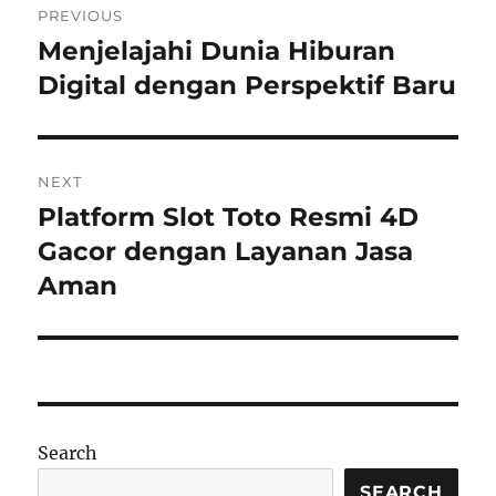
PREVIOUS
navigation
Menjelajahi Dunia Hiburan
Previous
post:
Digital dengan Perspektif Baru
NEXT
Platform Slot Toto Resmi 4D
Next
post:
Gacor dengan Layanan Jasa
Aman
Search
SEARCH