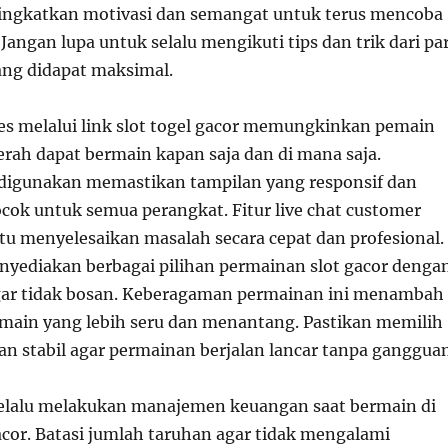
ngkatkan motivasi dan semangat untuk terus mencoba
angan lupa untuk selalu mengikuti tips dan trik dari pa
yang didapat maksimal.
 melalui link slot togel gacor memungkinkan pemain
erah dapat bermain kapan saja dan di mana saja.
digunakan memastikan tampilan yang responsif dan
ocok untuk semua perangkat. Fitur live chat customer
u menyelesaikan masalah secara cepat dan profesional.
nyediakan berbagai pilihan permainan slot gacor denga
gar tidak bosan. Keberagaman permainan ini menambah
ain yang lebih seru dan menantang. Pastikan memilih
dan stabil agar permainan berjalan lancar tanpa gangguan
elalu melakukan manajemen keuangan saat bermain di
gacor. Batasi jumlah taruhan agar tidak mengalami