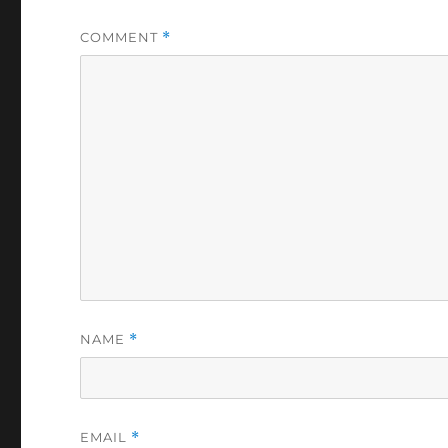
COMMENT
*
NAME
*
EMAIL
*