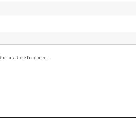
 the next time I comment.