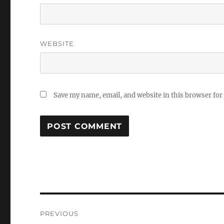
WEBSITE
Save my name, email, and website in this browser for
Post
PREVIOUS