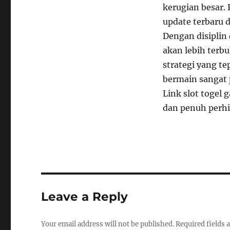
kerugian besar.
update terbaru d
Dengan disipli
akan lebih terb
strategi yang t
bermain sangat 
Link slot togel 
dan penuh perh
Leave a Reply
Your email address will not be published.
Required fields