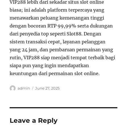
VIP288 lebih dari sekadar situs slot online
biasa; ini adalah platform terpercaya yang
menawarkan peluang kemenangan tinggi
dengan bocoran RTP 99,99% serta dukungan
dari penyedia top seperti Slot88. Dengan
sistem transaksi cepat, layanan pelanggan
yang 24 jam, dan pembaruan permainan yang
rutin, VIP288 siap menjadi tempat terbaik bagi
siapa pun yang ingin mendapatkan
keuntungan dari permainan slot online.
Author
Posted
admin
June 27, 2025
on
Leave a Reply