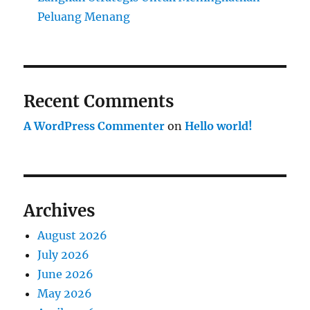
Peluang Menang
Recent Comments
A WordPress Commenter
on
Hello world!
Archives
August 2026
July 2026
June 2026
May 2026