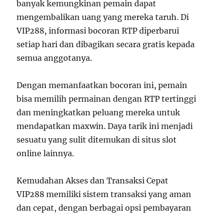
banyak kemungkinan pemain dapat
mengembalikan uang yang mereka taruh. Di
VIP288, informasi bocoran RTP diperbarui
setiap hari dan dibagikan secara gratis kepada
semua anggotanya.
Dengan memanfaatkan bocoran ini, pemain
bisa memilih permainan dengan RTP tertinggi
dan meningkatkan peluang mereka untuk
mendapatkan maxwin. Daya tarik ini menjadi
sesuatu yang sulit ditemukan di situs slot
online lainnya.
Kemudahan Akses dan Transaksi Cepat
VIP288 memiliki sistem transaksi yang aman
dan cepat, dengan berbagai opsi pembayaran