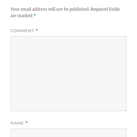
Your email address will not be published.
Required fields
are marked
*
COMMENT
*
NAME
*