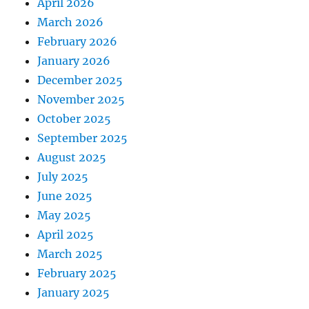
April 2026
March 2026
February 2026
January 2026
December 2025
November 2025
October 2025
September 2025
August 2025
July 2025
June 2025
May 2025
April 2025
March 2025
February 2025
January 2025