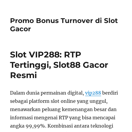
Promo Bonus Turnover di Slot
Gacor
Slot VIP288: RTP
Tertinggi, Slot88 Gacor
Resmi
Dalam dunia permainan digital,
vip288
berdiri
sebagai platform slot online yang unggul,
menawarkan peluang kemenangan besar dan
informasi mengenai RTP yang bisa mencapai
angka 99,99%. Kombinasi antara teknologi