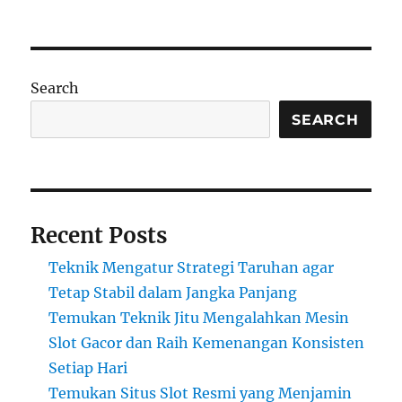
Search
SEARCH
Recent Posts
Teknik Mengatur Strategi Taruhan agar
Tetap Stabil dalam Jangka Panjang
Temukan Teknik Jitu Mengalahkan Mesin
Slot Gacor dan Raih Kemenangan Konsisten
Setiap Hari
Temukan Situs Slot Resmi yang Menjamin