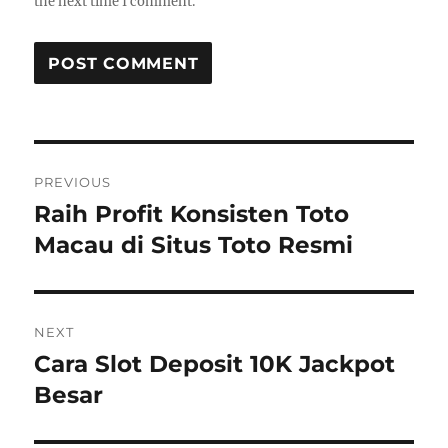
the next time I comment.
Post
PREVIOUS
navigation
Raih Profit Konsisten Toto
Previous
post:
Macau di Situs Toto Resmi
NEXT
Cara Slot Deposit 10K Jackpot
Next
post:
Besar