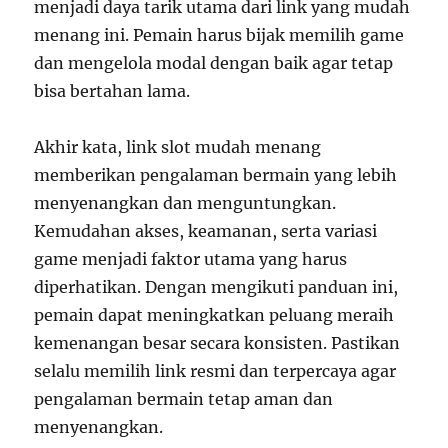
menjadi daya tarik utama dari link yang mudah
menang ini. Pemain harus bijak memilih game
dan mengelola modal dengan baik agar tetap
bisa bertahan lama.
Akhir kata, link slot mudah menang
memberikan pengalaman bermain yang lebih
menyenangkan dan menguntungkan.
Kemudahan akses, keamanan, serta variasi
game menjadi faktor utama yang harus
diperhatikan. Dengan mengikuti panduan ini,
pemain dapat meningkatkan peluang meraih
kemenangan besar secara konsisten. Pastikan
selalu memilih link resmi dan terpercaya agar
pengalaman bermain tetap aman dan
menyenangkan.