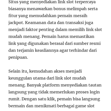
Situs yang menyediakan link slot terpercaya
biasanya menawarkan bonus melimpah serta
fitur yang memudahkan pemain meraih
jackpot. Keamanan data dan transaksi juga
menjadi faktor penting dalam memilih link slot
mudah menang. Pemain harus memastikan
link yang digunakan berasal dari sumber resmi
dan terjamin keasliannya agar terhindar dari
penipuan.
Selain itu, kemudahan akses menjadi
keunggulan utama dari link slot mudah
menang. Banyak platform menyediakan tautan
langsung yang tidak memerlukan proses login
rumit. Dengan satu klik, pemain bisa langsung
bermain dan menikmati berbagai game slot