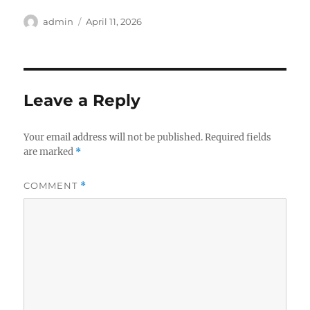
Author
Posted
admin
April 11, 2026
on
Leave a Reply
Your email address will not be published.
Required fields
are marked
*
COMMENT
*