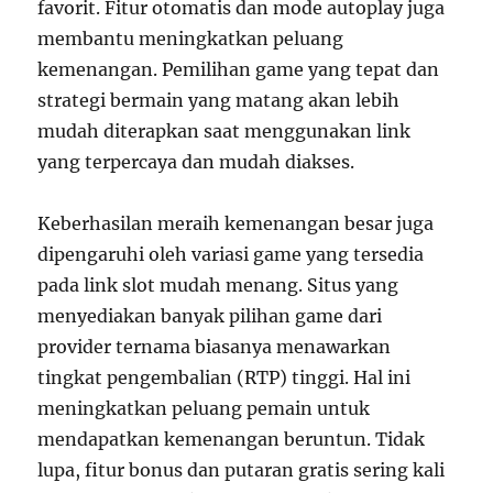
favorit. Fitur otomatis dan mode autoplay juga
membantu meningkatkan peluang
kemenangan. Pemilihan game yang tepat dan
strategi bermain yang matang akan lebih
mudah diterapkan saat menggunakan link
yang terpercaya dan mudah diakses.
Keberhasilan meraih kemenangan besar juga
dipengaruhi oleh variasi game yang tersedia
pada link slot mudah menang. Situs yang
menyediakan banyak pilihan game dari
provider ternama biasanya menawarkan
tingkat pengembalian (RTP) tinggi. Hal ini
meningkatkan peluang pemain untuk
mendapatkan kemenangan beruntun. Tidak
lupa, fitur bonus dan putaran gratis sering kali