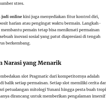
sumber stres.
m
judi online
kini juga menyediakan fitur kontrol diri,
eposit harian atau pengingat waktu bermain. Langkah-
ni membantu pemain tetap bisa menikmati permainan
ebuah inovasi sosial yang patut diapresiasi di tengah
erus berkembang.
an Narasi yang Menarik
embedakan slot Pragmatic dari kompetitornya adalah
di balik setiap permainan. Setiap slot memiliki cerita da
ari petualangan mitologi Yunani hingga pesta buah tropi
uanya dirancang untuk memberikan pengalaman imersif