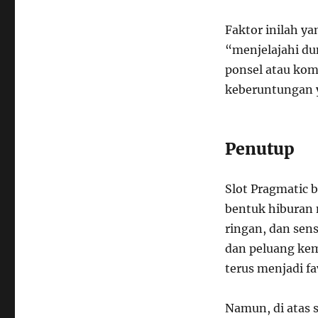
Faktor inilah y
“menjelajahi dun
ponsel atau komp
keberuntungan y
Penutup
Slot Pragmatic 
bentuk hiburan 
ringan, dan sens
dan peluang kem
terus menjadi fa
Namun, di atas s