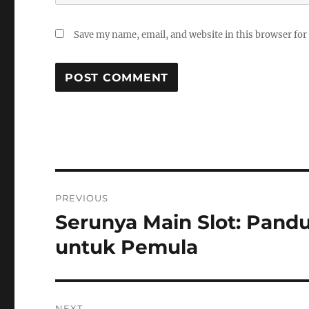
Save my name, email, and website in this browser for
Post
PREVIOUS
navigation
Serunya Main Slot: Pandu
Previous
post:
untuk Pemula
NEXT