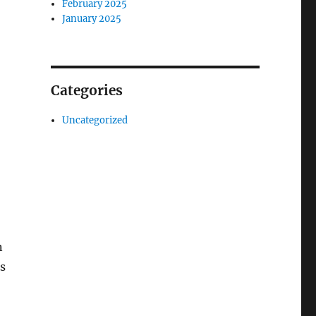
February 2025
January 2025
Categories
Uncategorized
n
s