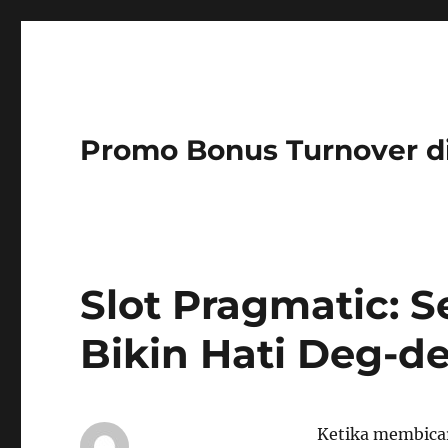
Promo Bonus Turnover di
Slot Pragmatic: 
Bikin Hati Deg-d
Ketika membica