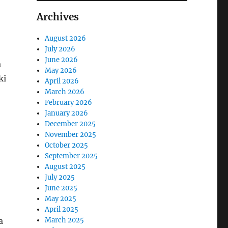
Archives
August 2026
July 2026
June 2026
a
May 2026
ki
April 2026
March 2026
February 2026
January 2026
December 2025
November 2025
October 2025
September 2025
August 2025
July 2025
June 2025
May 2025
April 2025
a
March 2025