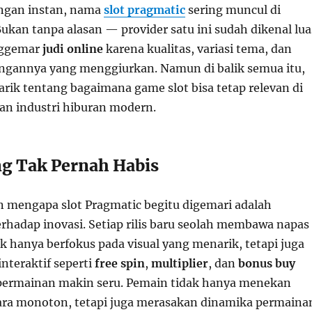
ngan instan, nama
slot pragmatic
sering muncul di
Bukan tanpa alasan — provider satu ini sudah dikenal lua
nggemar
judi online
karena kualitas, variasi tema, dan
ngannya yang menggiurkan. Namun di balik semua itu,
arik tentang bagaimana game slot bisa tetap relevan di
an industri hiburan modern.
ng Tak Pernah Habis
an mengapa slot Pragmatic begitu digemari adalah
hadap inovasi. Setiap rilis baru seolah membawa napas
k hanya berfokus pada visual yang menarik, tetapi juga
interaktif seperti
free spin
,
multiplier
, dan
bonus buy
ermainan makin seru. Pemain tidak hanya menekan
ara monoton, tetapi juga merasakan dinamika permaina