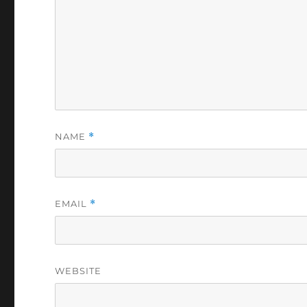
NAME
*
EMAIL
*
WEBSITE