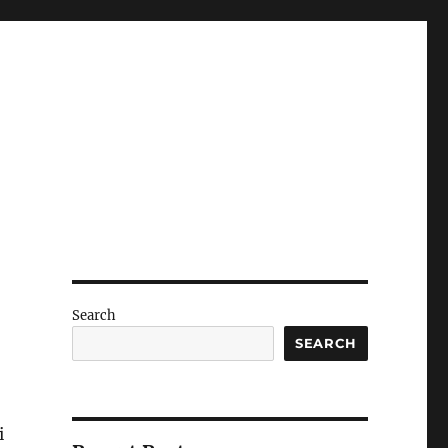
Search
SEARCH
i