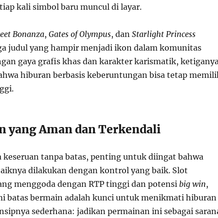
iap kali simbol baru muncul di layar.
eet Bonanza
,
Gates of Olympus
, dan
Starlight Princess
a judul yang hampir menjadi ikon dalam komunitas
gan gaya grafis khas dan karakter karismatik, ketigany
wa hiburan berbasis keberuntungan bisa tetap memili
ggi.
n yang Aman dan Terkendali
eseruan tanpa batas, penting untuk diingat bahwa
baiknya dilakukan dengan kontrol yang baik. Slot
ng menggoda dengan RTP tinggi dan potensi
big win
,
 batas bermain adalah kunci untuk menikmati hiburan
insipnya sederhana: jadikan permainan ini sebagai saran