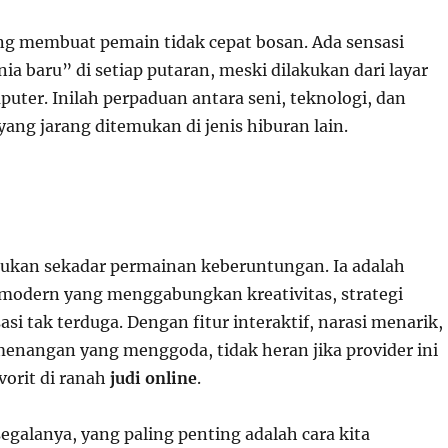
ang membuat pemain tidak cepat bosan. Ada sensasi
ia baru” di setiap putaran, meski dilakukan dari layar
uter. Inilah perpaduan antara seni, teknologi, dan
ang jarang ditemukan di jenis hiburan lain.
bukan sekadar permainan keberuntungan. Ia adalah
modern yang menggabungkan kreativitas, strategi
asi tak terduga. Dengan fitur interaktif, narasi menarik,
enangan yang menggoda, tidak heran jika provider ini
vorit di ranah
judi online
.
egalanya, yang paling penting adalah cara kita