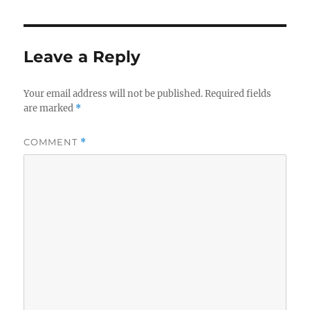
Leave a Reply
Your email address will not be published.
Required fields
are marked
*
COMMENT
*