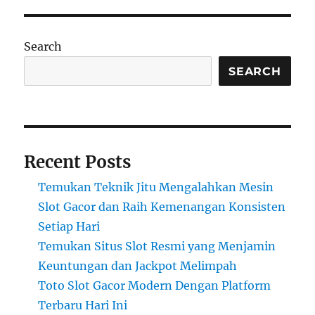
Search
SEARCH
Recent Posts
Temukan Teknik Jitu Mengalahkan Mesin
Slot Gacor dan Raih Kemenangan Konsisten
Setiap Hari
Temukan Situs Slot Resmi yang Menjamin
Keuntungan dan Jackpot Melimpah
Toto Slot Gacor Modern Dengan Platform
Terbaru Hari Ini