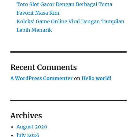
Toto Slot Gacor Dengan Berbagai Tema
Favorit Masa Kini
Koleksi Game Online Viral Dengan Tampilan
Lebih Menarik
Recent Comments
A WordPress Commenter
on
Hello world!
Archives
August 2026
July 2026