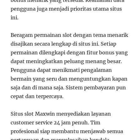
bonus menarik yang tersedia. Keamanan data
pengguna juga menjadi prioritas utama situs
ini.
Beragam permainan slot dengan tema menarik
disajikan secara lengkap di situs ini. Setiap
permainan dilengkapi dengan fitur bonus yang
dapat meningkatkan peluang menang besar.
Pengguna dapat menikmati pengalaman
bermain yang seru dan menguntungkan kapan
saja dan di mana saja. Sistem pembayaran pun
cepat dan terpercaya.
Situs slot Maxwin menyediakan layanan
customer service 24 jam penuh. Tim
profesional siap membantu menjawab semua