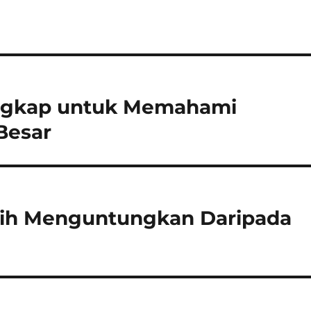
engkap untuk Memahami
Besar
bih Menguntungkan Daripada