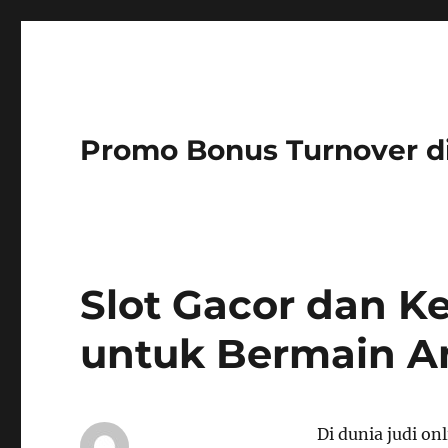
Promo Bonus Turnover di
Slot Gacor dan 
untuk Bermain 
Di dunia judi on