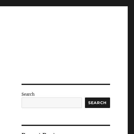
Search
SEARCH