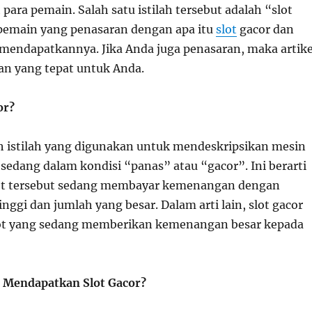
 para pemain. Salah satu istilah tersebut adalah “slot
pemain yang penasaran dengan apa itu
slot
gacor dan
mendapatkannya. Jika Anda juga penasaran, maka artike
ban yang tepat untuk Anda.
or?
ah istilah yang digunakan untuk mendeskripsikan mesin
 sedang dalam kondisi “panas” atau “gacor”. Ini berarti
ot tersebut sedang membayar kemenangan dengan
inggi dan jumlah yang besar. Dalam arti lain, slot gacor
lot yang sedang memberikan kemenangan besar kepada
 Mendapatkan Slot Gacor?