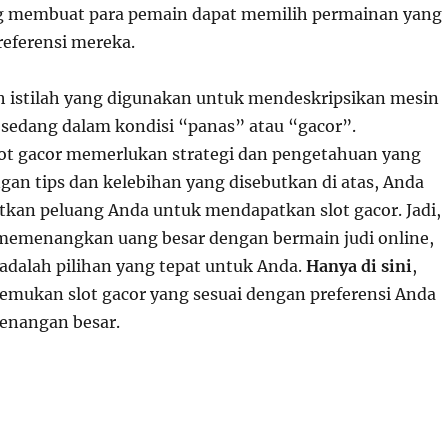
g membuat para pemain dapat memilih permainan yang
referensi mereka.
ah istilah yang digunakan untuk mendeskripsikan mesin
g sedang dalam kondisi “panas” atau “gacor”.
ot gacor memerlukan strategi dan pengetahuan yang
ngan tips dan kelebihan yang disebutkan di atas, Anda
kan peluang Anda untuk mendapatkan slot gacor. Jadi,
 memenangkan uang besar dengan bermain judi online,
 adalah pilihan yang tepat untuk Anda.
Hanya di sini
,
mukan slot gacor yang sesuai dengan preferensi Anda
enangan besar.