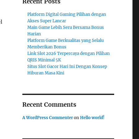
Recent Posts
Platform Digital Gaming Pilihan dengan
Akses Super Lancar
l
Main Game Lebih Seru Bersama Bonus
Harian
Platform Game Berkualitas yang Selalu
Memberikan Bonus
Link Slot 2026 Terpercaya dengan Pilihan
QRIS Minimal 5K
Situs Slot Gacor Hari Ini Dengan Konsep
Hiburan Masa Kini
Recent Comments
A WordPress Commenter
on
Hello world!