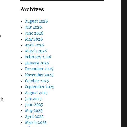
Archives
August 2026
July 2026
June 2026
a
May 2026
April 2026
March 2026
February 2026
January 2026
December 2025
November 2025
October 2025
September 2025
August 2025
uk
July 2025
June 2025
May 2025
April 2025
March 2025