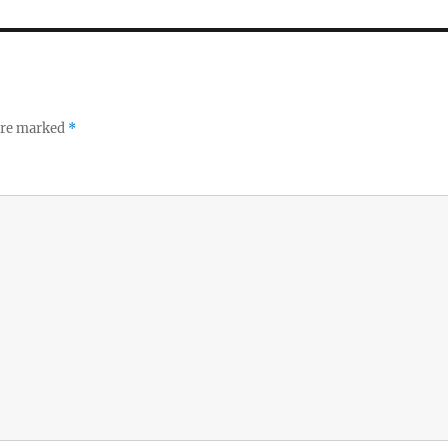
 are marked
*