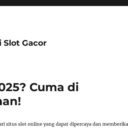
 Slot Gacor
2025? Cuma di
an!
ri situs slot online yang dapat dipercaya dan memberik