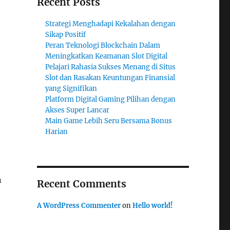
Recent Posts
Strategi Menghadapi Kekalahan dengan
Sikap Positif
Peran Teknologi Blockchain Dalam
Meningkatkan Keamanan Slot Digital
Pelajari Rahasia Sukses Menang di Situs
Slot dan Rasakan Keuntungan Finansial
yang Signifikan
Platform Digital Gaming Pilihan dengan
Akses Super Lancar
Main Game Lebih Seru Bersama Bonus
Harian
n
Recent Comments
A WordPress Commenter
on
Hello world!