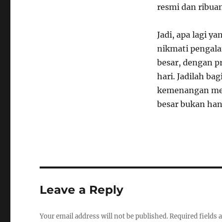
resmi dan ribuan
Jadi, apa lagi 
nikmati pengal
besar, dengan p
hari. Jadilah b
kemenangan mer
besar bukan han
Leave a Reply
Your email address will not be published.
Required fields