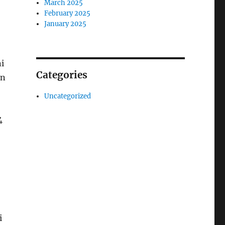
March 2025
February 2025
January 2025
i
Categories
an
Uncategorized
4
i