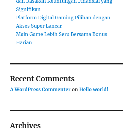
dan Rasakan Keuntungan Finansial yang
Signifikan
Platform Digital Gaming Pilihan dengan
Akses Super Lancar
Main Game Lebih Seru Bersama Bonus
Harian
Recent Comments
A WordPress Commenter
on
Hello world!
Archives