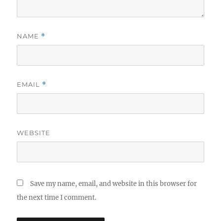
NAME
*
EMAIL
*
WEBSITE
Save my name, email, and website in this browser for
the next time I comment.