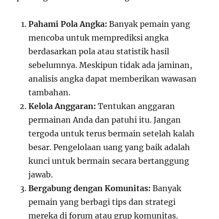
Pahami Pola Angka:
Banyak pemain yang
mencoba untuk memprediksi angka
berdasarkan pola atau statistik hasil
sebelumnya. Meskipun tidak ada jaminan,
analisis angka dapat memberikan wawasan
tambahan.
Kelola Anggaran:
Tentukan anggaran
permainan Anda dan patuhi itu. Jangan
tergoda untuk terus bermain setelah kalah
besar. Pengelolaan uang yang baik adalah
kunci untuk bermain secara bertanggung
jawab.
Bergabung dengan Komunitas:
Banyak
pemain yang berbagi tips dan strategi
mereka di forum atau grup komunitas.