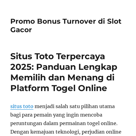
Promo Bonus Turnover di Slot
Gacor
Situs Toto Terpercaya
2025: Panduan Lengkap
Memilih dan Menang di
Platform Togel Online
situs toto
menjadi salah satu pilihan utama
bagi para pemain yang ingin mencoba
peruntungan dalam permainan togel online.
Dengan kemajuan teknologi, perjudian online