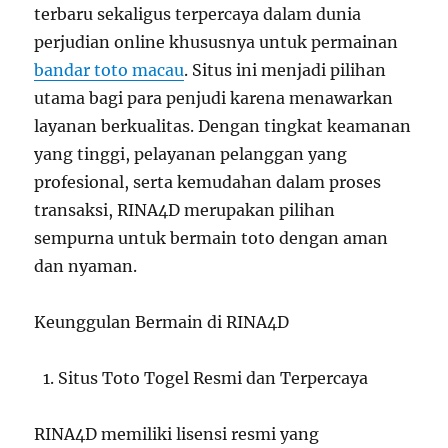
terbaru sekaligus terpercaya dalam dunia
perjudian online khususnya untuk permainan
bandar toto macau
. Situs ini menjadi pilihan
utama bagi para penjudi karena menawarkan
layanan berkualitas. Dengan tingkat keamanan
yang tinggi, pelayanan pelanggan yang
profesional, serta kemudahan dalam proses
transaksi, RINA4D merupakan pilihan
sempurna untuk bermain toto dengan aman
dan nyaman.
Keunggulan Bermain di RINA4D
Situs Toto Togel Resmi dan Terpercaya
RINA4D memiliki lisensi resmi yang