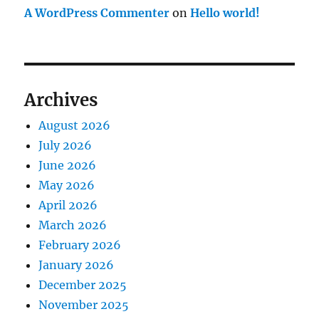
A WordPress Commenter
on
Hello world!
Archives
August 2026
July 2026
June 2026
May 2026
April 2026
March 2026
February 2026
January 2026
December 2025
November 2025