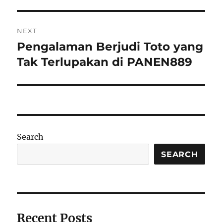
NEXT
Pengalaman Berjudi Toto yang
Next
post:
Tak Terlupakan di PANEN889
Search
SEARCH
Recent Posts