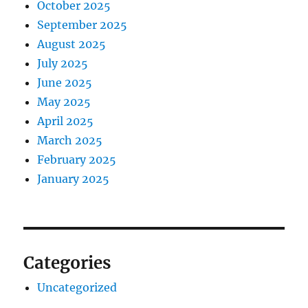
October 2025
September 2025
August 2025
July 2025
June 2025
May 2025
April 2025
March 2025
February 2025
January 2025
Categories
Uncategorized