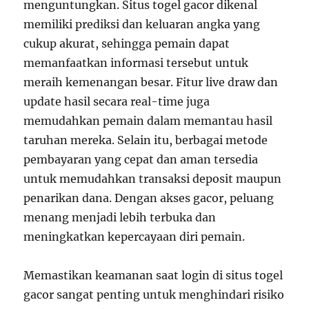
menguntungkan. Situs togel gacor dikenal
memiliki prediksi dan keluaran angka yang
cukup akurat, sehingga pemain dapat
memanfaatkan informasi tersebut untuk
meraih kemenangan besar. Fitur live draw dan
update hasil secara real-time juga
memudahkan pemain dalam memantau hasil
taruhan mereka. Selain itu, berbagai metode
pembayaran yang cepat dan aman tersedia
untuk memudahkan transaksi deposit maupun
penarikan dana. Dengan akses gacor, peluang
menang menjadi lebih terbuka dan
meningkatkan kepercayaan diri pemain.
Memastikan keamanan saat login di situs togel
gacor sangat penting untuk menghindari risiko