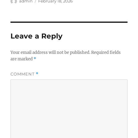
Author
Posted
admin
February 18, 2026
on
Leave a Reply
Your email address will not be published.
Required fields
are marked
*
COMMENT
*