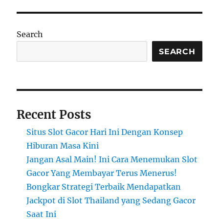
Search
SEARCH
Recent Posts
Situs Slot Gacor Hari Ini Dengan Konsep
Hiburan Masa Kini
Jangan Asal Main! Ini Cara Menemukan Slot
Gacor Yang Membayar Terus Menerus!
Bongkar Strategi Terbaik Mendapatkan
Jackpot di Slot Thailand yang Sedang Gacor
Saat Ini