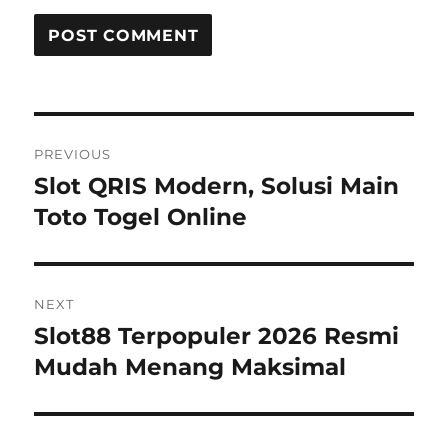
Post
PREVIOUS
navigation
Slot QRIS Modern, Solusi Main
Previous
post:
Toto Togel Online
NEXT
Slot88 Terpopuler 2026 Resmi
Next
post:
Mudah Menang Maksimal