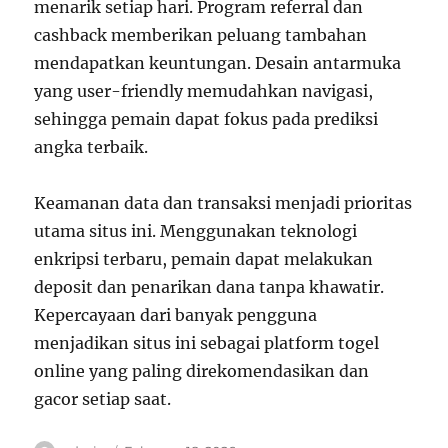
menarik setiap hari. Program referral dan
cashback memberikan peluang tambahan
mendapatkan keuntungan. Desain antarmuka
yang user-friendly memudahkan navigasi,
sehingga pemain dapat fokus pada prediksi
angka terbaik.
Keamanan data dan transaksi menjadi prioritas
utama situs ini. Menggunakan teknologi
enkripsi terbaru, pemain dapat melakukan
deposit dan penarikan dana tanpa khawatir.
Kepercayaan dari banyak pengguna
menjadikan situs ini sebagai platform togel
online yang paling direkomendasikan dan
gacor setiap saat.