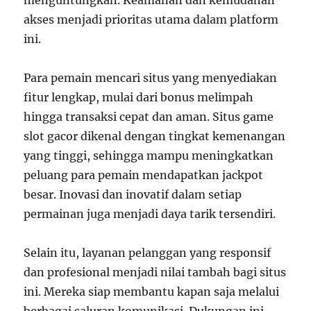
menguntungkan. Keamanan dan kemudahan
akses menjadi prioritas utama dalam platform
ini.
Para pemain mencari situs yang menyediakan
fitur lengkap, mulai dari bonus melimpah
hingga transaksi cepat dan aman. Situs game
slot gacor dikenal dengan tingkat kemenangan
yang tinggi, sehingga mampu meningkatkan
peluang para pemain mendapatkan jackpot
besar. Inovasi dan inovatif dalam setiap
permainan juga menjadi daya tarik tersendiri.
Selain itu, layanan pelanggan yang responsif
dan profesional menjadi nilai tambah bagi situs
ini. Mereka siap membantu kapan saja melalui