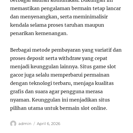
berbagai saluran komunikasi. Dukungan ini
memastikan pengalaman bermain tetap lancar
dan menyenangkan, serta meminimalisir
kendala selama proses taruhan maupun
penarikan kemenangan.
Berbagai metode pembayaran yang variatif dan
proses deposit serta withdraw yang cepat
menjadi keunggulan lainnya. Situs game slot
gacor juga selalu memperbarui permainan
dengan teknologi terbaru, menjaga kualitas
grafis dan suara agar pengguna merasa
nyaman. Keunggulan ini menjadikan situs
pilihan utama untuk bermain slot online.
Author
Posted
admin
April 6, 2026
on