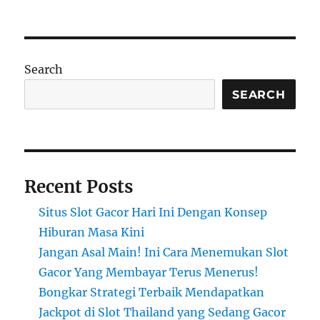
Search
SEARCH
Recent Posts
Situs Slot Gacor Hari Ini Dengan Konsep
Hiburan Masa Kini
Jangan Asal Main! Ini Cara Menemukan Slot
Gacor Yang Membayar Terus Menerus!
Bongkar Strategi Terbaik Mendapatkan
Jackpot di Slot Thailand yang Sedang Gacor