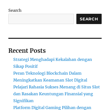
Search
SEARCH
Recent Posts
Strategi Menghadapi Kekalahan dengan
Sikap Positif
Peran Teknologi Blockchain Dalam
Meningkatkan Keamanan Slot Digital
Pelajari Rahasia Sukses Menang di Situs Slot
dan Rasakan Keuntungan Finansial yang
Signifikan
Platform Digital Gaming Pilihan dengan