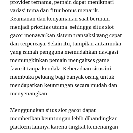
provider ternama, pemain dapat menikmati
variasi tema dan fitur bonus menarik.
Keamanan dan kenyamanan saat bermain
menjadi prioritas utama, sehingga situs slot
gacor menawarkan sistem transaksi yang cepat
dan terpercaya. Selain itu, tampilan antarmuka
yang ramah pengguna memudahkan navigasi,
memungkinkan pemain mengakses game
favorit tanpa kendala. Keberadaan situs ini
membuka peluang bagi banyak orang untuk
mendapatkan keuntungan secara mudah dan
menyenangkan.
Menggunakan situs slot gacor dapat
memberikan keuntungan lebih dibandingkan
platform lainnya karena tingkat kemenangan