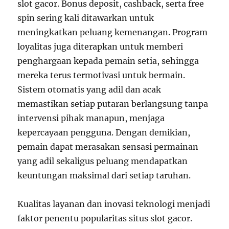
slot gacor. Bonus deposit, cashback, serta free
spin sering kali ditawarkan untuk
meningkatkan peluang kemenangan. Program
loyalitas juga diterapkan untuk memberi
penghargaan kepada pemain setia, sehingga
mereka terus termotivasi untuk bermain.
Sistem otomatis yang adil dan acak
memastikan setiap putaran berlangsung tanpa
intervensi pihak manapun, menjaga
kepercayaan pengguna. Dengan demikian,
pemain dapat merasakan sensasi permainan
yang adil sekaligus peluang mendapatkan
keuntungan maksimal dari setiap taruhan.
Kualitas layanan dan inovasi teknologi menjadi
faktor penentu popularitas situs slot gacor.