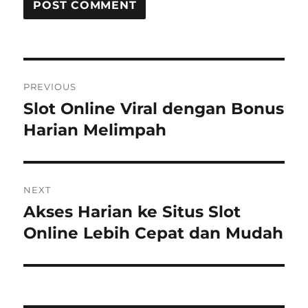
Post
PREVIOUS
navigation
Slot Online Viral dengan Bonus
Previous
post:
Harian Melimpah
NEXT
Akses Harian ke Situs Slot
Next
post:
Online Lebih Cepat dan Mudah