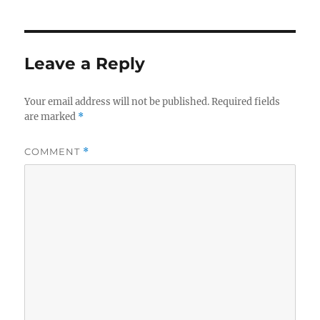
Leave a Reply
Your email address will not be published.
Required fields
are marked
*
COMMENT
*