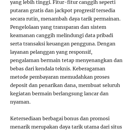
yang lebih tinggi. Fitur-fitur canggih seperti
putaran gratis dan jackpot progresif tersedia
secara rutin, menambah daya tarik permainan.
Pengelolaan yang transparan dan sistem
keamanan canggih melindungi data pribadi
serta transaksi keuangan pengguna. Dengan
layanan pelanggan yang responsif,
pengalaman bermain tetap menyenangkan dan
bebas dari kendala teknis. Keberagaman
metode pembayaran memudahkan proses
deposit dan penarikan dana, membuat seluruh
kegiatan bermain berlangsung lancar dan
nyaman.
Ketersediaan berbagai bonus dan promosi
menarik merupakan daya tarik utama dari situs