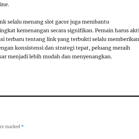
ine.
nk selalu menang slot gacor juga membantu
ngkat kemenangan secara signifikan. Pemain harus akti
si terbaru tentang link yang terbukti selalu memberika
gan konsistensi dan strategi tepat, peluang meraih
ar menjadi lebih mudah dan menyenangkan.
 are marked
*