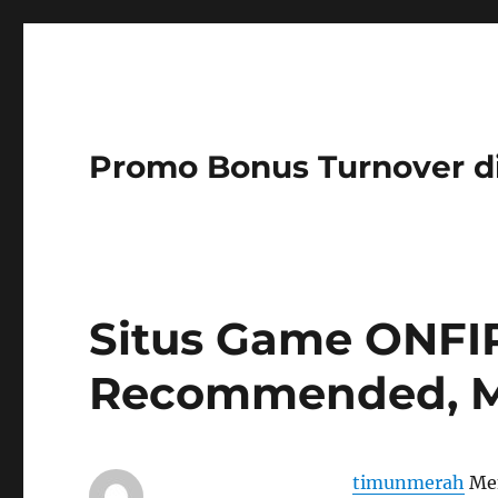
Promo Bonus Turnover di
Situs Game ONFI
Recommended, Ma
timunmerah
Men