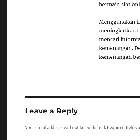
bermain slot onl
Menggunakan li
meningkatkan ti
mencari informa
kemenangan. Den
kemenangan bes
Leave a Reply
Your email address will not be published.
Required fields