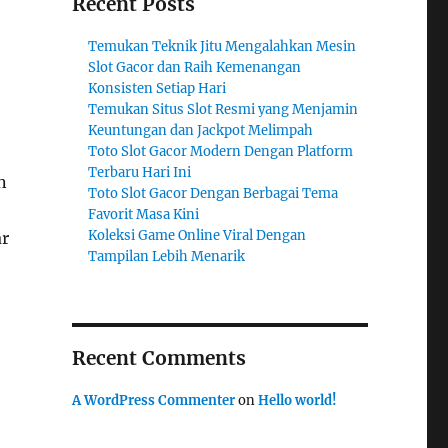
Recent Posts
Temukan Teknik Jitu Mengalahkan Mesin
Slot Gacor dan Raih Kemenangan
Konsisten Setiap Hari
Temukan Situs Slot Resmi yang Menjamin
Keuntungan dan Jackpot Melimpah
Toto Slot Gacor Modern Dengan Platform
Terbaru Hari Ini
n
Toto Slot Gacor Dengan Berbagai Tema
Favorit Masa Kini
Koleksi Game Online Viral Dengan
ar
Tampilan Lebih Menarik
Recent Comments
A WordPress Commenter
on
Hello world!