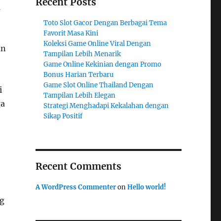
Recent Posts
a
Toto Slot Gacor Dengan Berbagai Tema
Favorit Masa Kini
Koleksi Game Online Viral Dengan
an
Tampilan Lebih Menarik
Game Online Kekinian dengan Promo
Bonus Harian Terbaru
Game Slot Online Thailand Dengan
i
Tampilan Lebih Elegan
ga
Strategi Menghadapi Kekalahan dengan
Sikap Positif
Recent Comments
A WordPress Commenter
on
Hello world!
ng