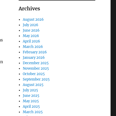
Archives
August 2026
July 2026
June 2026
May 2026
us
April 2026
March 2026
February 2026
January 2026
an
December 2025
November 2025
October 2025
September 2025
August 2025
July 2025
June 2025
May 2025
April 2025
March 2025