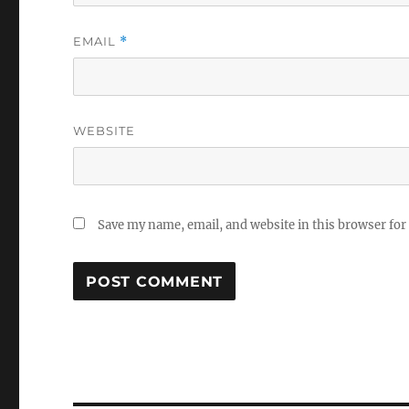
EMAIL
*
WEBSITE
Save my name, email, and website in this browser for