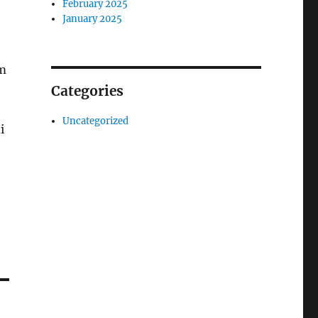
February 2025
January 2025
am
Categories
Uncategorized
i