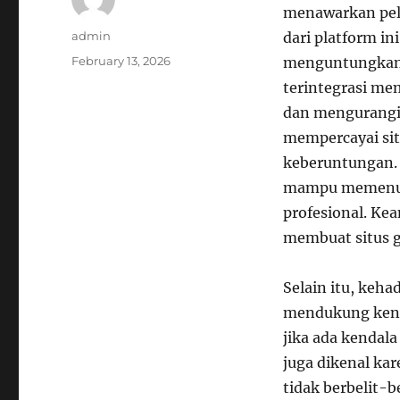
menawarkan pel
Author
admin
dari platform i
Posted
February 13, 2026
menguntungkan b
on
terintegrasi m
dan mengurangi
mempercayai si
keberuntungan. 
mampu memenuhi
profesional. Ke
membuat situs ga
Selain itu, keh
mendukung keny
jika ada kendala
juga dikenal ka
tidak berbelit-b