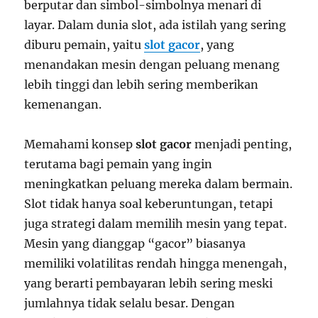
berputar dan simbol-simbolnya menari di
layar. Dalam dunia slot, ada istilah yang sering
diburu pemain, yaitu
slot gacor
, yang
menandakan mesin dengan peluang menang
lebih tinggi dan lebih sering memberikan
kemenangan.
Memahami konsep
slot gacor
menjadi penting,
terutama bagi pemain yang ingin
meningkatkan peluang mereka dalam bermain.
Slot tidak hanya soal keberuntungan, tetapi
juga strategi dalam memilih mesin yang tepat.
Mesin yang dianggap “gacor” biasanya
memiliki volatilitas rendah hingga menengah,
yang berarti pembayaran lebih sering meski
jumlahnya tidak selalu besar. Dengan