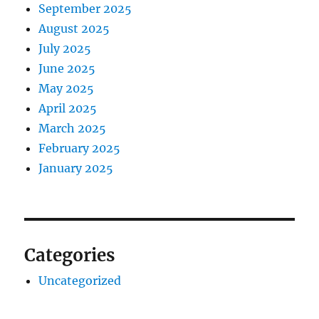
September 2025
August 2025
July 2025
June 2025
May 2025
April 2025
March 2025
February 2025
January 2025
Categories
Uncategorized