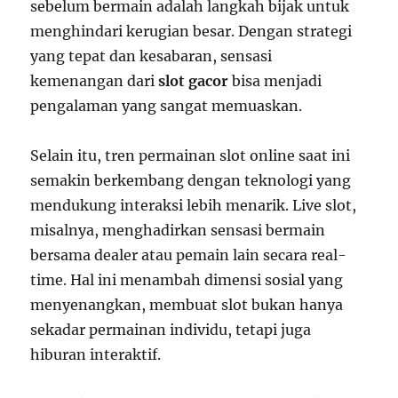
sebelum bermain adalah langkah bijak untuk
menghindari kerugian besar. Dengan strategi
yang tepat dan kesabaran, sensasi
kemenangan dari
slot gacor
bisa menjadi
pengalaman yang sangat memuaskan.
Selain itu, tren permainan slot online saat ini
semakin berkembang dengan teknologi yang
mendukung interaksi lebih menarik. Live slot,
misalnya, menghadirkan sensasi bermain
bersama dealer atau pemain lain secara real-
time. Hal ini menambah dimensi sosial yang
menyenangkan, membuat slot bukan hanya
sekadar permainan individu, tetapi juga
hiburan interaktif.