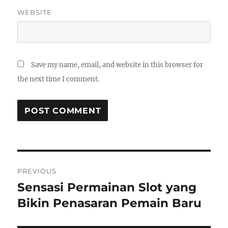
WEBSITE
Save my name, email, and website in this browser for
the next time I comment.
Post
PREVIOUS
navigation
Sensasi Permainan Slot yang
Previous
post:
Bikin Penasaran Pemain Baru