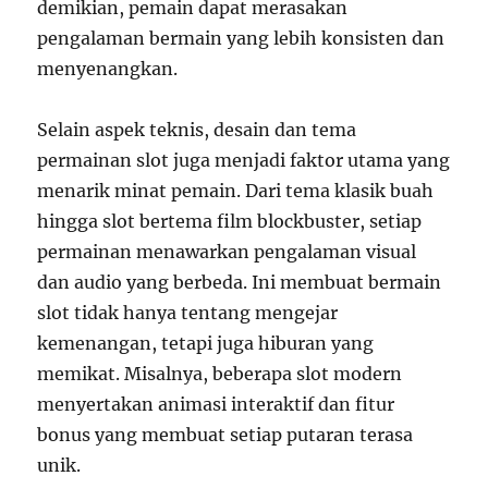
demikian, pemain dapat merasakan
pengalaman bermain yang lebih konsisten dan
menyenangkan.
Selain aspek teknis, desain dan tema
permainan slot juga menjadi faktor utama yang
menarik minat pemain. Dari tema klasik buah
hingga slot bertema film blockbuster, setiap
permainan menawarkan pengalaman visual
dan audio yang berbeda. Ini membuat bermain
slot tidak hanya tentang mengejar
kemenangan, tetapi juga hiburan yang
memikat. Misalnya, beberapa slot modern
menyertakan animasi interaktif dan fitur
bonus yang membuat setiap putaran terasa
unik.