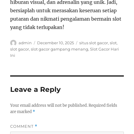
hiburan visual, dan adrenalin yang unik. Jadi,
bersiaplah untuk merasakan keseruan setiap
putaran dan nikmati pengalaman bermain slot
yang tidak terlupakan!
Author
Posted
Tags
admin
December 10, 2025
situs slot gacor
,
slot
,
on
slot gacor
,
slot gacor gampang menang
,
Slot Gacor Hari
Ini
Leave a Reply
Your email address will not be published.
Required fields
are marked
*
COMMENT
*