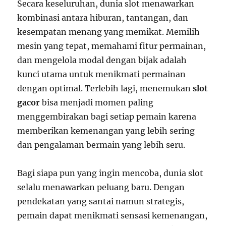
Secara keseluruhan, dunia slot menawarkan
kombinasi antara hiburan, tantangan, dan
kesempatan menang yang memikat. Memilih
mesin yang tepat, memahami fitur permainan,
dan mengelola modal dengan bijak adalah
kunci utama untuk menikmati permainan
dengan optimal. Terlebih lagi, menemukan
slot
gacor
bisa menjadi momen paling
menggembirakan bagi setiap pemain karena
memberikan kemenangan yang lebih sering
dan pengalaman bermain yang lebih seru.
Bagi siapa pun yang ingin mencoba, dunia slot
selalu menawarkan peluang baru. Dengan
pendekatan yang santai namun strategis,
pemain dapat menikmati sensasi kemenangan,