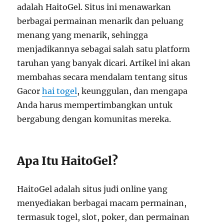
adalah HaitoGel. Situs ini menawarkan
berbagai permainan menarik dan peluang
menang yang menarik, sehingga
menjadikannya sebagai salah satu platform
taruhan yang banyak dicari. Artikel ini akan
membahas secara mendalam tentang situs
Gacor
hai togel
, keunggulan, dan mengapa
Anda harus mempertimbangkan untuk
bergabung dengan komunitas mereka.
Apa Itu HaitoGel?
HaitoGel adalah situs judi online yang
menyediakan berbagai macam permainan,
termasuk togel, slot, poker, dan permainan