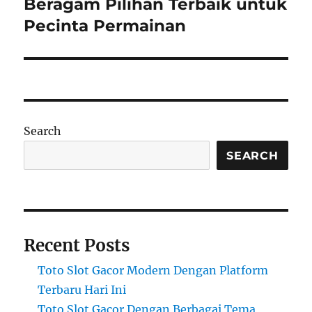
post:
Beragam Pilihan Terbaik untuk
Pecinta Permainan
Search
SEARCH
Recent Posts
Toto Slot Gacor Modern Dengan Platform
Terbaru Hari Ini
Toto Slot Gacor Dengan Berbagai Tema