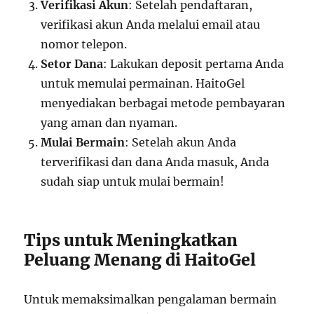
Verifikasi Akun
: Setelah pendaftaran,
verifikasi akun Anda melalui email atau
nomor telepon.
Setor Dana
: Lakukan deposit pertama Anda
untuk memulai permainan. HaitoGel
menyediakan berbagai metode pembayaran
yang aman dan nyaman.
Mulai Bermain
: Setelah akun Anda
terverifikasi dan dana Anda masuk, Anda
sudah siap untuk mulai bermain!
Tips untuk Meningkatkan
Peluang Menang di HaitoGel
Untuk memaksimalkan pengalaman bermain