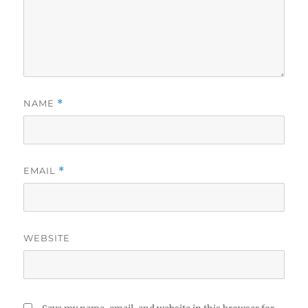
NAME
*
EMAIL
*
WEBSITE