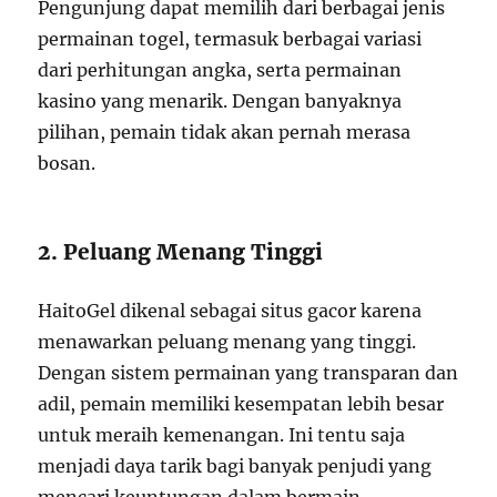
Pengunjung dapat memilih dari berbagai jenis
permainan togel, termasuk berbagai variasi
dari perhitungan angka, serta permainan
kasino yang menarik. Dengan banyaknya
pilihan, pemain tidak akan pernah merasa
bosan.
2. Peluang Menang Tinggi
HaitoGel dikenal sebagai situs gacor karena
menawarkan peluang menang yang tinggi.
Dengan sistem permainan yang transparan dan
adil, pemain memiliki kesempatan lebih besar
untuk meraih kemenangan. Ini tentu saja
menjadi daya tarik bagi banyak penjudi yang