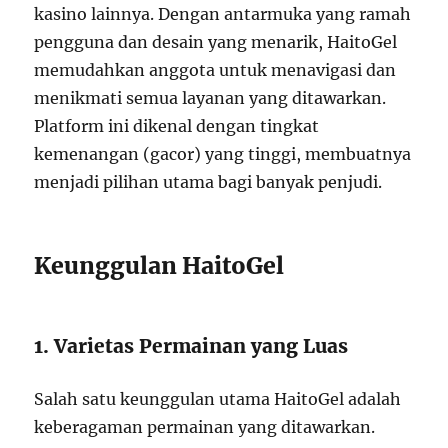
kasino lainnya. Dengan antarmuka yang ramah
pengguna dan desain yang menarik, HaitoGel
memudahkan anggota untuk menavigasi dan
menikmati semua layanan yang ditawarkan.
Platform ini dikenal dengan tingkat
kemenangan (gacor) yang tinggi, membuatnya
menjadi pilihan utama bagi banyak penjudi.
Keunggulan HaitoGel
1. Varietas Permainan yang Luas
Salah satu keunggulan utama HaitoGel adalah
keberagaman permainan yang ditawarkan.