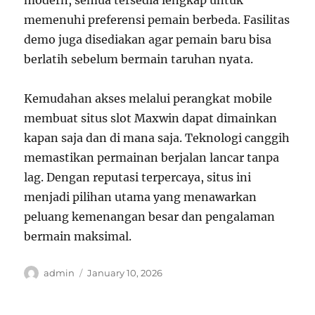
modern, semua tersedia lengkap untuk
memenuhi preferensi pemain berbeda. Fasilitas
demo juga disediakan agar pemain baru bisa
berlatih sebelum bermain taruhan nyata.
Kemudahan akses melalui perangkat mobile
membuat situs slot Maxwin dapat dimainkan
kapan saja dan di mana saja. Teknologi canggih
memastikan permainan berjalan lancar tanpa
lag. Dengan reputasi terpercaya, situs ini
menjadi pilihan utama yang menawarkan
peluang kemenangan besar dan pengalaman
bermain maksimal.
Author
Posted
admin
January 10, 2026
on