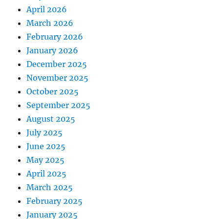
April 2026
March 2026
February 2026
January 2026
December 2025
November 2025
October 2025
September 2025
August 2025
July 2025
June 2025
May 2025
April 2025
March 2025
February 2025
January 2025