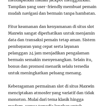
mendapatkan hadiah jackpot menggiurkan.
Tampilan yang user-friendly membuat pemain
mudah navigasi dan bermain tanpa hambatan.
Fitur keamanan dan kenyamanan di situs slot
Maxwin sangat diperhatikan untuk menjamin
data dan transaksi pemain tetap aman. Sistem
pembayaran yang cepat serta layanan
pelanggan 24 jam menjadikan pengalaman
bermain semakin menyenangkan. Selain itu,
bonus dan promosi menarik selalu tersedia
untuk meningkatkan peluang menang.
Keberagaman permainan slot di situs Maxwin
menciptakan atmosfer yang variatif dan tidak
monoton. Mulai dari tema klasik hingga