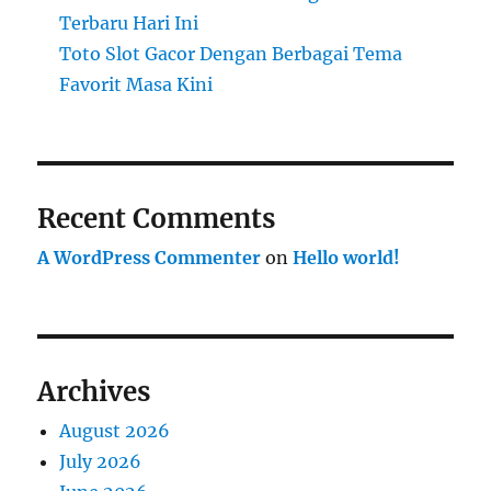
Terbaru Hari Ini
Toto Slot Gacor Dengan Berbagai Tema
Favorit Masa Kini
Recent Comments
A WordPress Commenter
on
Hello world!
Archives
August 2026
July 2026