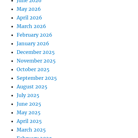
June 2026
May 2026
April 2026
March 2026
February 2026
January 2026
December 2025
November 2025
October 2025
September 2025
August 2025
July 2025
June 2025
May 2025
April 2025
March 2025