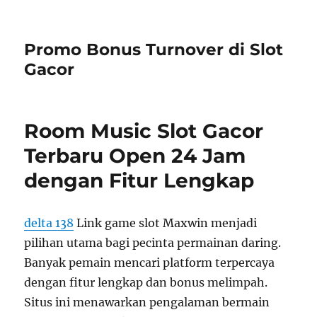
Promo Bonus Turnover di Slot
Gacor
Room Music Slot Gacor
Terbaru Open 24 Jam
dengan Fitur Lengkap
delta 138
Link game slot Maxwin menjadi
pilihan utama bagi pecinta permainan daring.
Banyak pemain mencari platform terpercaya
dengan fitur lengkap dan bonus melimpah.
Situs ini menawarkan pengalaman bermain