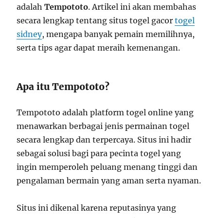
adalah
Tempototo
. Artikel ini akan membahas
secara lengkap tentang situs togel gacor
togel
sidney
, mengapa banyak pemain memilihnya,
serta tips agar dapat meraih kemenangan.
Apa itu Tempototo?
Tempototo adalah platform togel online yang
menawarkan berbagai jenis permainan togel
secara lengkap dan terpercaya. Situs ini hadir
sebagai solusi bagi para pecinta togel yang
ingin memperoleh peluang menang tinggi dan
pengalaman bermain yang aman serta nyaman.
Situs ini dikenal karena reputasinya yang