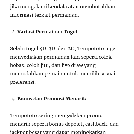
jika mengalami kendala atau membutuhkan
informasi terkait permainan.
Variasi Permainan Togel
Selain togel 4D, 3D, dan 2D, Tempototo juga
menyediakan permainan lain seperti colok
bebas, colok jitu, dan live draw yang
memudahkan pemain untuk memilih sesuai
preferensi.
Bonus dan Promosi Menarik
Tempototo sering mengadakan promo
menarik seperti bonus deposit, cashback, dan
jackpot besar yang dapat meningkatkan