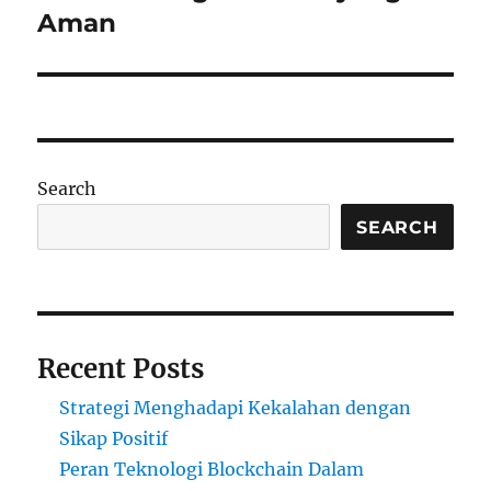
Aman
Search
SEARCH
Recent Posts
Strategi Menghadapi Kekalahan dengan
Sikap Positif
Peran Teknologi Blockchain Dalam