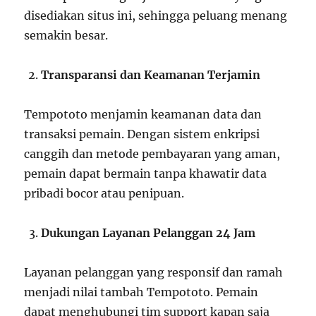
disediakan situs ini, sehingga peluang menang
semakin besar.
Transparansi dan Keamanan Terjamin
Tempototo menjamin keamanan data dan
transaksi pemain. Dengan sistem enkripsi
canggih dan metode pembayaran yang aman,
pemain dapat bermain tanpa khawatir data
pribadi bocor atau penipuan.
Dukungan Layanan Pelanggan 24 Jam
Layanan pelanggan yang responsif dan ramah
menjadi nilai tambah Tempototo. Pemain
dapat menghubungi tim support kapan saja