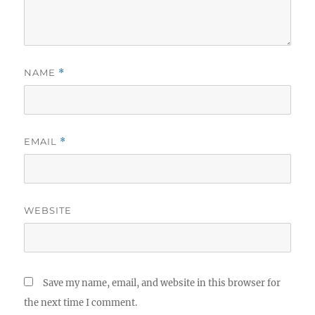
NAME
*
EMAIL
*
WEBSITE
Save my name, email, and website in this browser for
the next time I comment.