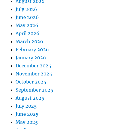
August 2026
July 2026
June 2026
May 2026
April 2026
March 2026
February 2026
January 2026
December 2025
November 2025
October 2025
September 2025
August 2025
July 2025
June 2025
May 2025