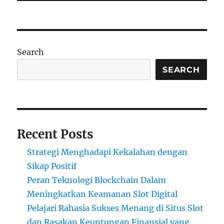
Search
SEARCH
Recent Posts
Strategi Menghadapi Kekalahan dengan
Sikap Positif
Peran Teknologi Blockchain Dalam
Meningkatkan Keamanan Slot Digital
Pelajari Rahasia Sukses Menang di Situs Slot
dan Rasakan Keuntungan Finansial yang