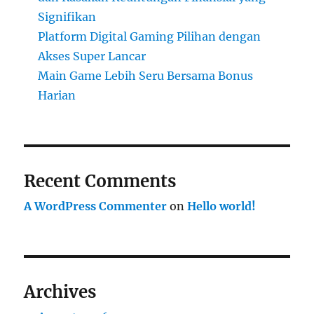
Signifikan
Platform Digital Gaming Pilihan dengan
Akses Super Lancar
Main Game Lebih Seru Bersama Bonus
Harian
Recent Comments
A WordPress Commenter
on
Hello world!
Archives