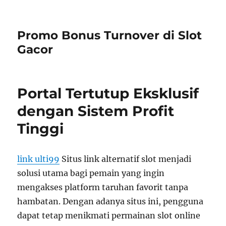
Promo Bonus Turnover di Slot
Gacor
Portal Tertutup Eksklusif
dengan Sistem Profit
Tinggi
link ulti99
Situs link alternatif slot menjadi
solusi utama bagi pemain yang ingin
mengakses platform taruhan favorit tanpa
hambatan. Dengan adanya situs ini, pengguna
dapat tetap menikmati permainan slot online