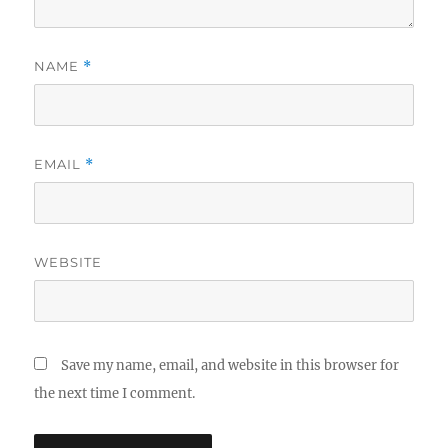
NAME
*
EMAIL
*
WEBSITE
Save my name, email, and website in this browser for
the next time I comment.