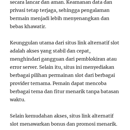
secara lancar dan aman. Keamanan data dan
privasi tetap terjaga, sehingga pengalaman
bermain menjadi lebih menyenangkan dan
bebas khawatir.
Keunggulan utama dari situs link alternatif slot
adalah akses yang stabil dan cepat,
menghindari gangguan dari pemblokiran atau
error server. Selain itu, situs ini menyediakan
berbagai pilihan permainan slot dari berbagai
provider ternama. Pemain dapat mencoba
berbagai tema dan fitur menarik tanpa batasan
waktu.
Selain kemudahan akses, situs link alternatif
slot menawarkan bonus dan promosi menarik.