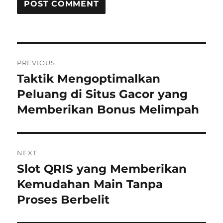
Post
PREVIOUS
navigation
Taktik Mengoptimalkan
Previous
post:
Peluang di Situs Gacor yang
Memberikan Bonus Melimpah
NEXT
Slot QRIS yang Memberikan
Next
post:
Kemudahan Main Tanpa
Proses Berbelit