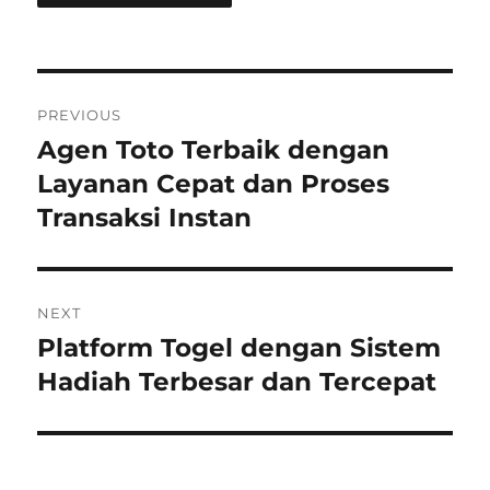
Post
PREVIOUS
navigation
Agen Toto Terbaik dengan
Previous
post:
Layanan Cepat dan Proses
Transaksi Instan
NEXT
Platform Togel dengan Sistem
Next
post:
Hadiah Terbesar dan Tercepat