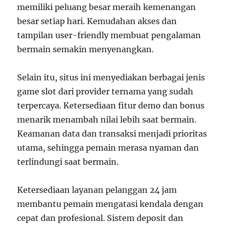
memiliki peluang besar meraih kemenangan
besar setiap hari. Kemudahan akses dan
tampilan user-friendly membuat pengalaman
bermain semakin menyenangkan.
Selain itu, situs ini menyediakan berbagai jenis
game slot dari provider ternama yang sudah
terpercaya. Ketersediaan fitur demo dan bonus
menarik menambah nilai lebih saat bermain.
Keamanan data dan transaksi menjadi prioritas
utama, sehingga pemain merasa nyaman dan
terlindungi saat bermain.
Ketersediaan layanan pelanggan 24 jam
membantu pemain mengatasi kendala dengan
cepat dan profesional. Sistem deposit dan