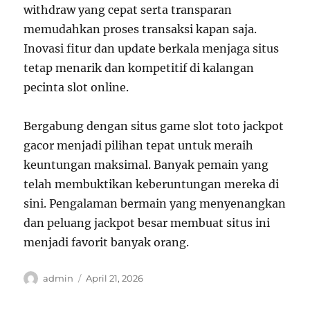
withdraw yang cepat serta transparan
memudahkan proses transaksi kapan saja.
Inovasi fitur dan update berkala menjaga situs
tetap menarik dan kompetitif di kalangan
pecinta slot online.
Bergabung dengan situs game slot toto jackpot
gacor menjadi pilihan tepat untuk meraih
keuntungan maksimal. Banyak pemain yang
telah membuktikan keberuntungan mereka di
sini. Pengalaman bermain yang menyenangkan
dan peluang jackpot besar membuat situs ini
menjadi favorit banyak orang.
Author
Posted
admin
April 21, 2026
on