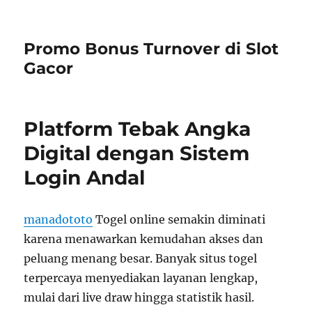
Promo Bonus Turnover di Slot
Gacor
Platform Tebak Angka
Digital dengan Sistem
Login Andal
manadototo
Togel online semakin diminati
karena menawarkan kemudahan akses dan
peluang menang besar. Banyak situs togel
terpercaya menyediakan layanan lengkap,
mulai dari live draw hingga statistik hasil.