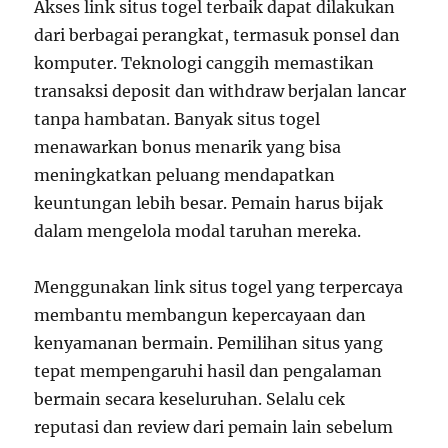
Akses link situs togel terbaik dapat dilakukan
dari berbagai perangkat, termasuk ponsel dan
komputer. Teknologi canggih memastikan
transaksi deposit dan withdraw berjalan lancar
tanpa hambatan. Banyak situs togel
menawarkan bonus menarik yang bisa
meningkatkan peluang mendapatkan
keuntungan lebih besar. Pemain harus bijak
dalam mengelola modal taruhan mereka.
Menggunakan link situs togel yang terpercaya
membantu membangun kepercayaan dan
kenyamanan bermain. Pemilihan situs yang
tepat mempengaruhi hasil dan pengalaman
bermain secara keseluruhan. Selalu cek
reputasi dan review dari pemain lain sebelum