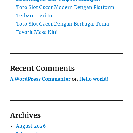
Toto Slot Gacor Modern Dengan Platform
Terbaru Hari Ini
Toto Slot Gacor Dengan Berbagai Tema
Favorit Masa Kini
Recent Comments
A WordPress Commenter
on
Hello world!
Archives
August 2026