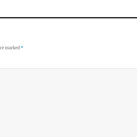
 are marked
*