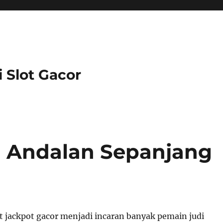
 Slot Gacor
 Andalan Sepanjang
ot jackpot gacor menjadi incaran banyak pemain judi