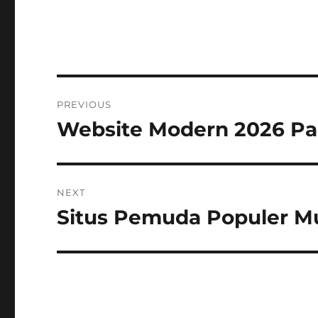
Post
PREVIOUS
navigation
Website Modern 2026 Pal
Previous
post:
NEXT
Situs Pemuda Populer Mu
Next
post: