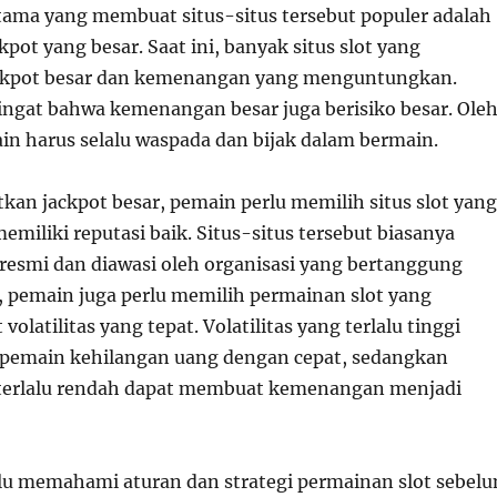
utama yang membuat situs-situs tersebut populer adalah
kpot yang besar. Saat ini, banyak situs slot yang
kpot besar dan kemenangan yang menguntungkan.
ingat bahwa kemenangan besar juga berisiko besar. Ole
ain harus selalu waspada dan bijak dalam bermain.
an jackpot besar, pemain perlu memilih situs slot yang
emiliki reputasi baik. Situs-situs tersebut biasanya
 resmi dan diawasi oleh organisasi yang bertanggung
u, pemain juga perlu memilih permainan slot yang
volatilitas yang tepat. Volatilitas yang terlalu tinggi
pemain kehilangan uang dengan cepat, sedangkan
g terlalu rendah dapat membuat kemenangan menjadi
lu memahami aturan dan strategi permainan slot sebel