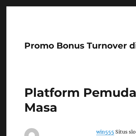
Promo Bonus Turnover di
Platform Pemuda
Masa
win555
Situs sl