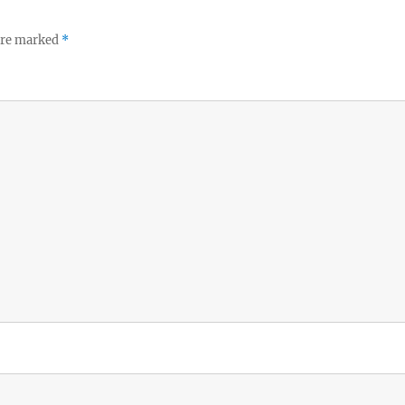
 are marked
*