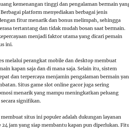
uang kemenangan tinggi dan pengalaman bermain yan
erbagai platform menyediakan berbagai jenis
dengan fitur menarik dan bonus melimpah, sehingga
erasa tertantang dan tidak mudah bosan saat bermain.
percayaan menjadi faktor utama yang dicari pemain
s ini.
s melalui perangkat mobile dan desktop membuat
ain kapan saja dan di mana saja. Selain itu, sistem
cepat dan terpercaya menjamin pengalaman bermain ya
batan. Situs game slot online gacor juga sering
mosi menarik yang mampu meningkatkan peluang
ecara signifikan.
g membuat situs ini populer adalah dukungan layanan
e 24 jam yang siap membantu kapan pun diperlukan. Fit