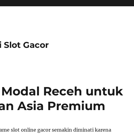
 Slot Gacor
 Modal Receh untuk
an Asia Premium
ame slot online gacor semakin diminati karena