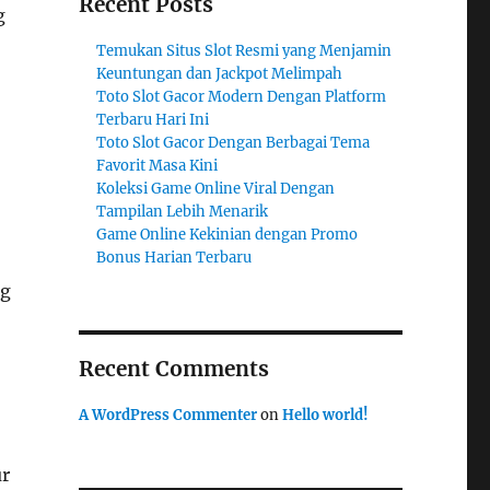
Recent Posts
g
Temukan Situs Slot Resmi yang Menjamin
Keuntungan dan Jackpot Melimpah
Toto Slot Gacor Modern Dengan Platform
Terbaru Hari Ini
Toto Slot Gacor Dengan Berbagai Tema
Favorit Masa Kini
Koleksi Game Online Viral Dengan
Tampilan Lebih Menarik
Game Online Kekinian dengan Promo
Bonus Harian Terbaru
ng
Recent Comments
A WordPress Commenter
on
Hello world!
ur