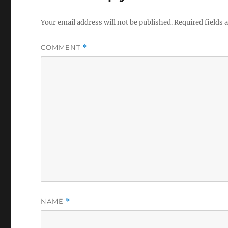
Your email address will not be published.
Required fields
COMMENT
*
NAME
*