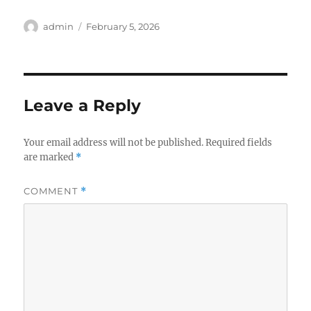
Author
Posted
admin
February 5, 2026
on
Leave a Reply
Your email address will not be published.
Required fields
are marked
*
COMMENT
*