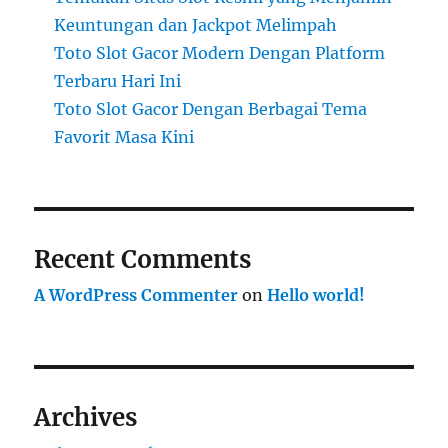
Keuntungan dan Jackpot Melimpah
Toto Slot Gacor Modern Dengan Platform
Terbaru Hari Ini
Toto Slot Gacor Dengan Berbagai Tema
Favorit Masa Kini
Recent Comments
A WordPress Commenter
on
Hello world!
Archives