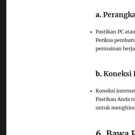
a.
Perangka
Pastikan PC ata
Periksa pembaru
permainan berjal
b.
Koneksi I
Koneksi interne
Pastikan Anda t
untuk menghinda
6.
Bawa P