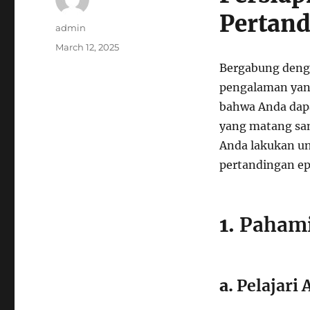
Pertand
Author
admin
Posted
March 12, 2025
on
Bergabung deng
pengalaman yan
bahwa Anda dap
yang matang san
Anda lakukan u
pertandingan ep
1.
Pahami
a.
Pelajari 