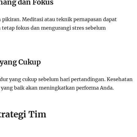
nang dan Fokus
 pikiran. Meditasi atau teknik pernapasan dapat
tetap fokus dan mengurangi stres sebelum
t yang Cukup
idur yang cukup sebelum hari pertandingan. Kesehatan
l yang baik akan meningkatkan performa Anda.
trategi Tim