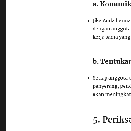
a.
Komunika
Jika Anda berma
dengan anggota 
kerja sama yang 
b.
Tentukan
Setiap anggota 
penyerang, pen
akan meningkatk
5.
Periks