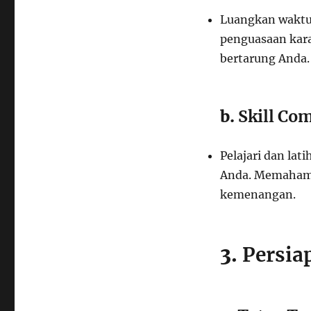
Luangkan waktu 
penguasaan kara
bertarung Anda.
b.
Skill Co
Pelajari dan lat
Anda. Memahami
kemenangan.
3.
Persia