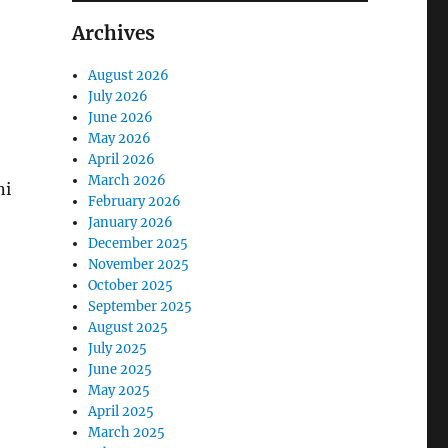
Archives
August 2026
July 2026
June 2026
May 2026
April 2026
March 2026
ni
February 2026
January 2026
December 2025
November 2025
October 2025
September 2025
August 2025
July 2025
June 2025
May 2025
April 2025
March 2025