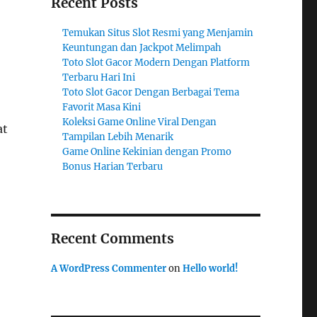
Recent Posts
Temukan Situs Slot Resmi yang Menjamin
Keuntungan dan Jackpot Melimpah
Toto Slot Gacor Modern Dengan Platform
Terbaru Hari Ini
Toto Slot Gacor Dengan Berbagai Tema
Favorit Masa Kini
Koleksi Game Online Viral Dengan
at
Tampilan Lebih Menarik
Game Online Kekinian dengan Promo
Bonus Harian Terbaru
Recent Comments
A WordPress Commenter
on
Hello world!