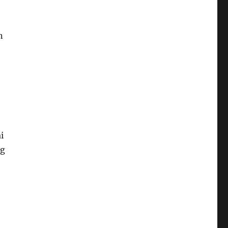
n
i
ng