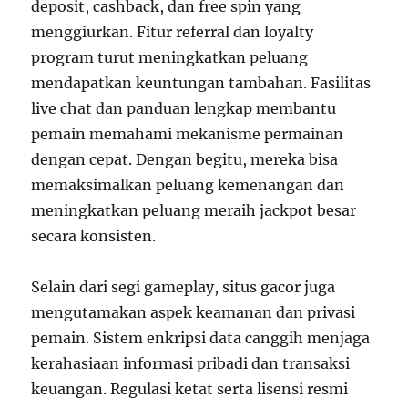
deposit, cashback, dan free spin yang
menggiurkan. Fitur referral dan loyalty
program turut meningkatkan peluang
mendapatkan keuntungan tambahan. Fasilitas
live chat dan panduan lengkap membantu
pemain memahami mekanisme permainan
dengan cepat. Dengan begitu, mereka bisa
memaksimalkan peluang kemenangan dan
meningkatkan peluang meraih jackpot besar
secara konsisten.
Selain dari segi gameplay, situs gacor juga
mengutamakan aspek keamanan dan privasi
pemain. Sistem enkripsi data canggih menjaga
kerahasiaan informasi pribadi dan transaksi
keuangan. Regulasi ketat serta lisensi resmi