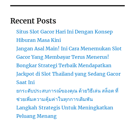
Recent Posts
Situs Slot Gacor Hari Ini Dengan Konsep
Hiburan Masa Kini
Jangan Asal Main! Ini Cara Menemukan Slot
Gacor Yang Membayar Terus Menerus!
Bongkar Strategi Terbaik Mendapatkan
Jackpot di Slot Thailand yang Sedang Gacor
Saat Ini
ยกระดับประสบการณ์ของคุณ ด้วยวิธีเล่น สล็อต ที่
ช่วยเพิ่มความคุ้มค่าในทุกการเดิมพัน
Langkah Strategis Untuk Meningkatkan
Peluang Menang