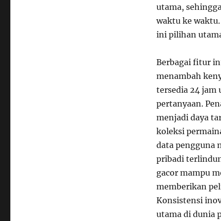
utama, sehingga 
waktu ke waktu.
ini pilihan utam
Berbagai fitur i
menambah kenya
tersedia 24 jam
pertanyaan. Pen
menjadi daya tar
koleksi permain
data pengguna m
pribadi terlindu
gacor mampu me
memberikan pel
Konsistensi inov
utama di dunia p