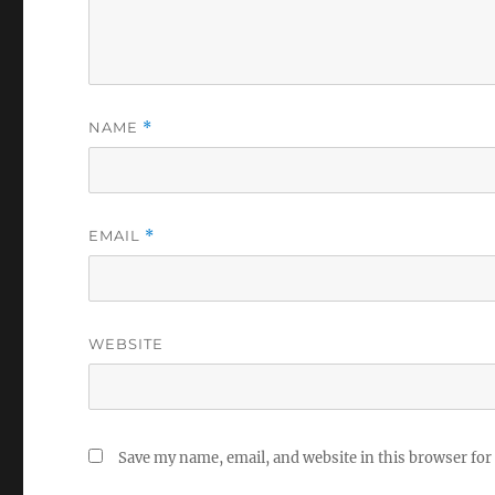
NAME
*
EMAIL
*
WEBSITE
Save my name, email, and website in this browser for