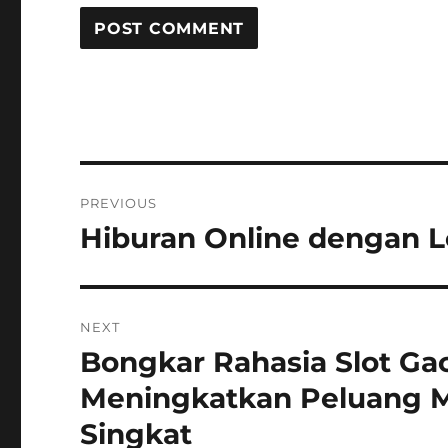
Post
PREVIOUS
navigation
Hiburan Online dengan L
Previous
post:
NEXT
Bongkar Rahasia Slot Gac
Next
post:
Meningkatkan Peluang 
Singkat