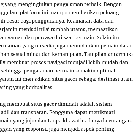
ng yang menginginkan pengalaman terbaik. Dengan
unggulan, platform ini mampu memberikan peluang
ih besar bagi penggunanya. Keamanan data dan
terjamin menjadi nilai tambah utama, memastikan
 nyaman dan percaya diri saat bermain. Selain itu,
permainan yang tersedia juga memudahkan pemain dala
ihan sesuai minat dan kemampuan. Tampilan antarmuk
dly membuat proses navigasi menjadi lebih mudah dan
sehingga pengalaman bermain semakin optimal.
anan ini menjadikan situs gacor sebagai destinasi utam
ring yang berkualitas.
ng membuat situs gacor diminati adalah sistem
adil dan transparan. Pengguna dapat menikmati
ain yang jujur dan tanpa khawatir adanya kecurangan.
gan yang responsif juga menjadi aspek penting,