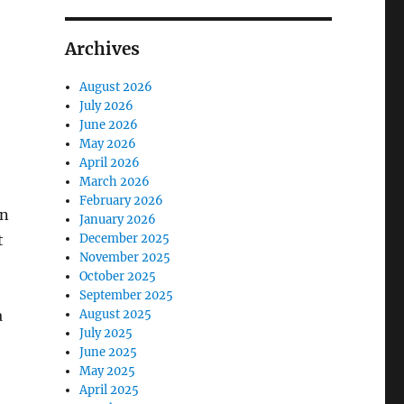
Archives
August 2026
July 2026
June 2026
May 2026
April 2026
March 2026
February 2026
an
January 2026
t
December 2025
November 2025
October 2025
September 2025
a
August 2025
July 2025
June 2025
May 2025
April 2025