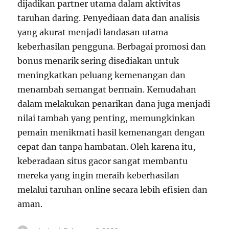
dijadikan partner utama dalam aktivitas
taruhan daring. Penyediaan data dan analisis
yang akurat menjadi landasan utama
keberhasilan pengguna. Berbagai promosi dan
bonus menarik sering disediakan untuk
meningkatkan peluang kemenangan dan
menambah semangat bermain. Kemudahan
dalam melakukan penarikan dana juga menjadi
nilai tambah yang penting, memungkinkan
pemain menikmati hasil kemenangan dengan
cepat dan tanpa hambatan. Oleh karena itu,
keberadaan situs gacor sangat membantu
mereka yang ingin meraih keberhasilan
melalui taruhan online secara lebih efisien dan
aman.