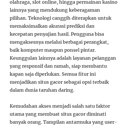
olahraga, slot online, hingga permainan kasino
lainnya yang mendukung keberagaman
pilihan. Teknologi canggih diterapkan untuk
memaksimalkan akurasi prediksi dan
kecepatan penyajian hasil. Pengguna bisa
mengaksesnya melalui berbagai perangkat,
baik komputer maupun ponsel pintar.
Keunggulan lainnya adalah layanan pelanggan
yang responsif dan ramah, siap membantu
kapan saja diperlukan. Semua fitur ini
menjadikan situs gacor sebagai opsi terbaik
dalam dunia taruhan daring.
Kemudahan akses menjadi salah satu faktor
utama yang membuat situs gacor diminati
banyak orang. Tampilan antarmuka yang user-